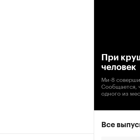
00
При круш
человек
Ми-8 соверши
Сообщается, 
одного из ме
Все выпу