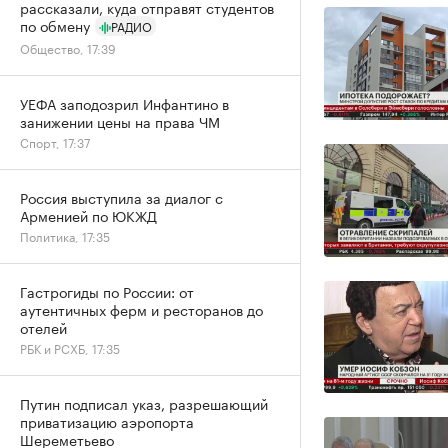
рассказали, куда отправят студентов
по обмену
РАДИО
Общество, 17:39
УЕФА заподозрил Инфантино в
занижении цены на права ЧМ
Спорт, 17:37
Россия выступила за диалог с
Арменией по ЮКЖД
Политика, 17:35
Гастрогиды по России: от
аутентичных ферм и ресторанов до
отелей
РБК и РСХБ, 17:35
Путин подписал указ, разрешающий
приватизацию аэропорта
Шереметьево