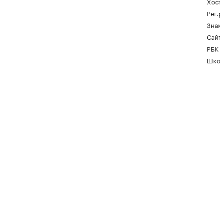
Хос
Рег
Зна
Сайт
РБК
Шко