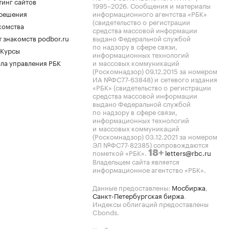
тинг сайтов
1995–2026
. Сообщения и материалы
.решения
информационного агентства «РБК»
(свидетельство о регистрации
комства
средства массовой информации
 знакомств podbor.ru
выдано Федеральной службой
по надзору в сфере связи,
 Курсы
информационных технологий
ла управления РБК
и массовых коммуникаций
(Роскомнадзор) 09.12.2015 за номером
ИА №ФС77-63848) и сетевого издания
«РБК» (свидетельство о регистрации
средства массовой информации
выдано Федеральной службой
по надзору в сфере связи,
информационных технологий
и массовых коммуникаций
(Роскомнадзор) 03.12.2021 за номером
ЭЛ №ФС77-82385) сопровождаются
пометкой «РБК».
letters@rbc.ru
18+
Владельцем сайта является
информационное агентство «РБК».
Данные предоставлены:
Мосбиржа
,
Санкт-Петербургская биржа
.
Индексы облигаций предоставлены
Cbonds.