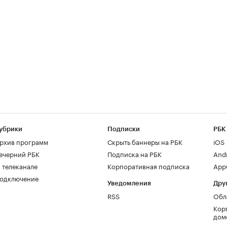
убрики
Подписки
РБК
рхив программ
Скрыть баннеры на РБК
iOS
ечерний РБК
Подписка на РБК
And
 телеканале
Корпоративная подписка
AppG
одключение
Уведомления
Дру
RSS
Обл
Кор
дом