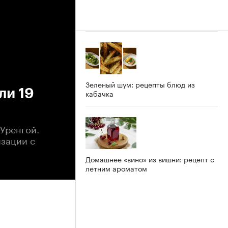
Зеленый шум: рецепты блюд из
ли 19
кабачка
 Уренгой.
изации с
Домашнее «вино» из вишни: рецепт с
летним ароматом