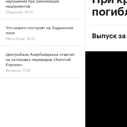
нарушений при реализации
нацпроектов
погиб
Общество, 18:01
Что нового построят на Ходынском
поле
Выпуск за
РБК и Stone, 18:01
Центробанк Азербайджана ответил
на остановку переводов «Золотой
Короны»
Финансы, 17:59