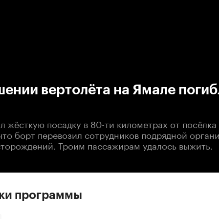
:00
/
00:00
ении вертолёта на Ямале погиб
л жёсткую посадку в 80-ти километрах от посёлка
что борт перевозил сотрудников подрядной орган
сторождений. Троим пассажирам удалось выжить.
ски программы