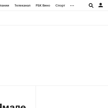
...
пании
Телеканал
РБК Вино
Спорт
ые проекты
Город
Стиль
Крипто
Спецпроекты СПб
логии и медиа
Финансы
Ямале