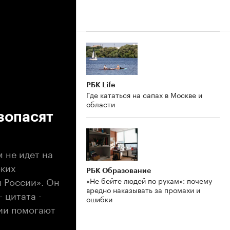
РБК Life
Где кататься на сапах в Москве и
области
зопасят
 не идет на
оких
РБК Образование
й России». Он
«Не бейте людей по рукам»: почему
вредно наказывать за промахи и
 цитата -
ошибки
сии помогают