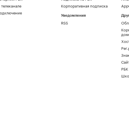
 телеканале
Корпоративная подписка
AppG
одключение
Уведомления
Дру
RSS
Обл
Кор
дом
Хос
Рег
Зна
Сайт
РБК
Шко