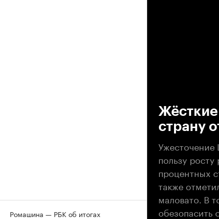
00
Жёсткие
страну 
Ужесточение 
пользу росту
процентных с
также отметил
маловато. В т
обезопасить 
Ромашина — РБК об итогах