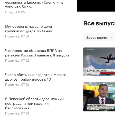
чемпионата Европы: «Слепили из
того, что было»
Спорт, 08:05
Все выпу
Минобороны назвало цели
группового удара по Киеву
Политика, 07:58
За все время
Что известно об атаках БПЛА на
регионы России. Главное к 8 августа
Политика, 07:52
Число сбитых на подлете к Москве
дронов приблизилось к 10
Политика, 07:52
В Липецкой области двое мужчин
пострадали при падении
беспилотника
Политика, 07:39