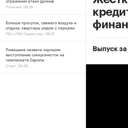
отражении атаки дронов
Политика, 08:26
креди
финан
Больше прогулок, свежего воздуха и
отдыха: квартиры рядом с парками
РБК и ПИК Серия плюс, 08:15
Выпуск за
Ромашина назвала хорошим
выступление синхронисток на
чемпионате Европы
Спорт, 08:06