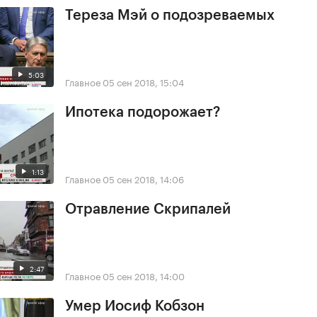
Тереза Мэй о подозреваемых
5:03
Главное
05 сен 2018, 15:04
Ипотека подорожает?
1:13
Главное
05 сен 2018, 14:06
Отравление Скрипалей
2:47
Главное
05 сен 2018, 14:00
Умер Иосиф Кобзон