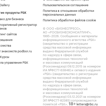
allery
Пользовательское соглашение
Политика в отношении обработки
гие продукты РБК
персональных данных
ако для бизнеса
Политика обработки файлов cookie
поративный регистратор
енов
© ООО «БИЗНЕСПРЕСС»,
АО «РОСБИЗНЕСКОНСАЛТИНГ»,
тинг сайтов
1995–2026
. Сообщения и материалы
.решения
информационного агентства «РБК»
(свидетельство о регистрации
комства
средства массовой информации
 знакомств podbor.ru
выдано Федеральной службой
по надзору в сфере связи,
 Курсы
информационных технологий
ла управления РБК
и массовых коммуникаций
(Роскомнадзор) 09.12.2015 за номером
ИА №ФС77-63848) и сетевого издания
«РБК» (свидетельство о регистрации
средства массовой информации
выдано Федеральной службой
по надзору в сфере связи,
информационных технологий
и массовых коммуникаций
(Роскомнадзор) 03.12.2021 за номером
ЭЛ №ФС77-82385) сопровождаются
пометкой «РБК».
letters@rbc.ru
18+