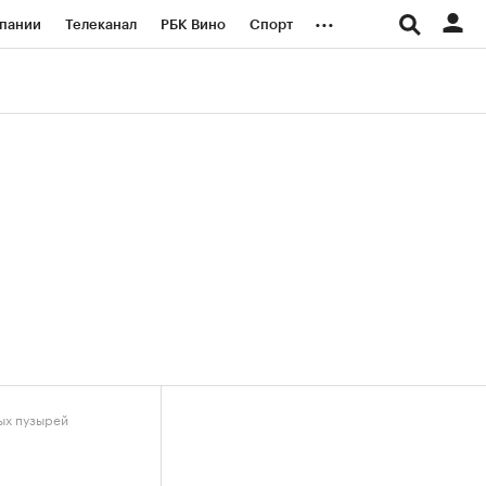
...
пании
Телеканал
РБК Вино
Спорт
ые проекты
Город
Стиль
Крипто
Спецпроекты СПб
логии и медиа
Финансы
ых пузырей