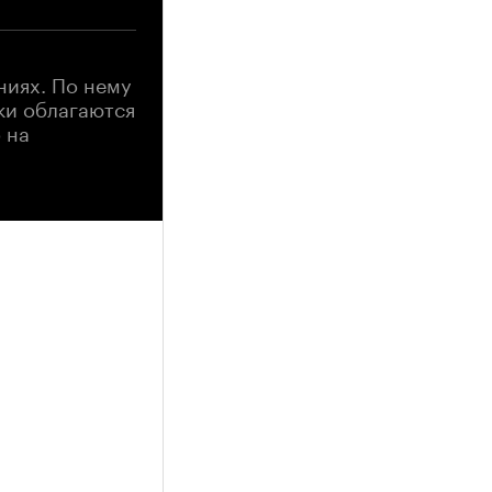
ниях. По нему
ки облагаются
 на