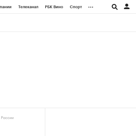
...
пании
Телеканал
РБК Вино
Спорт
ые проекты
Город
Стиль
Крипто
Спецпроекты СПб
логии и медиа
Финансы
а России