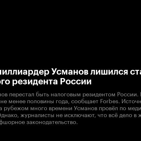
:00
/
00:00
миллиардер Усманов лишился ст
го резидента России
ов перестал быть налоговым резидентом России. В
ане менее половины года, сообщает Forbes. Источ
 за рубежом много времени Усманов провёл по ме
днако, журналисты не исключают, что всё дело в
фшорное законодательство.