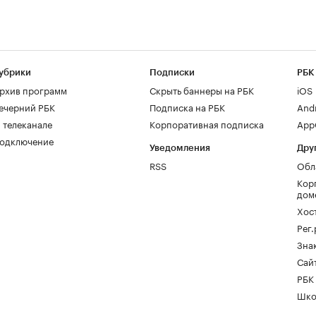
убрики
Подписки
РБК
рхив программ
Скрыть баннеры на РБК
iOS
ечерний РБК
Подписка на РБК
And
 телеканале
Корпоративная подписка
AppG
одключение
Уведомления
Дру
RSS
Обл
Кор
дом
Хос
Рег
Зна
Сайт
РБК
Шко