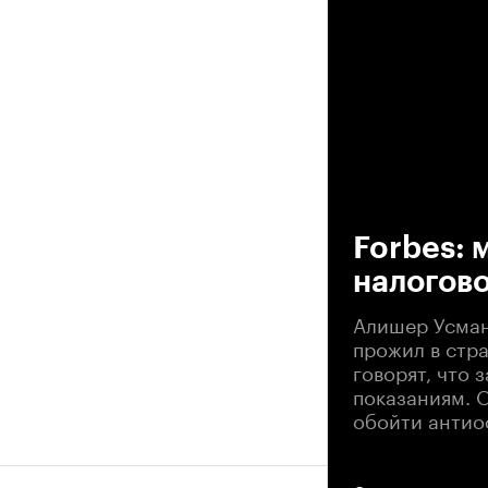
00
Forbes: 
налогово
Алишер Усман
прожил в стр
говорят, что
показаниям. О
обойти антио