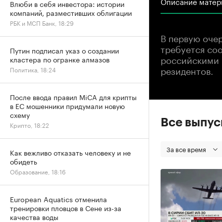
Описание матер
Влюби в себя инвестора: истории
компаний, разместивших облигации
РБК и МСП Банк, 18:29
В первую оче
требуется со
Путин подписал указ о создании
российскими 
кластера по огранке алмазов
резидентов.
Политика, 18:24
После ввода правил MiCA для крипты
в ЕС мошенники придумали новую
схему
Все выпу
Крипто, 18:22
За все время
Как вежливо отказать человеку и не
обидеть
Образование, 18:16
European Aquatics отменила
тренировки пловцов в Сене из-за
качества воды