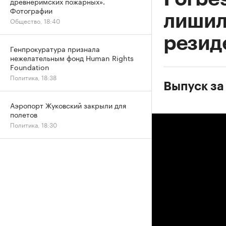
древнеримских пожарных».
Фотографии
лишил
Общество, 18:40
резид
Генпрокуратура признала
нежелательным фонд Human Rights
Foundation
Политика, 18:38
Выпуск за 
Аэропорт Жуковский закрыли для
полетов
Политика, 18:30