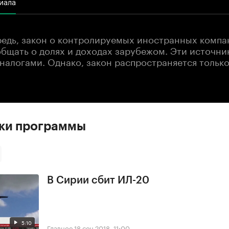
иала
редь, закон о контролируемых иностранных компа
общать о долях и доходах зарубежом. Эти источни
налогами. Однако, закон распространяется только
ски программы
В Сирии сбит ИЛ-20
5:10
Главное
18 сен 2018, 11:00