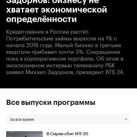
Задорнов: бизнесу не
хватает экономической
определённости
Кредитование в России растёт.
Потребительские займы выросли на 1% с
начала 2016 года. Малый бизнес в третьем
квартале прибавил почти 3%. Сокращение
пока в корпоративном портфеле. Об этом в
эксклюзивном интервью телеканалу РБК
заявил Михаил Задорнов, президент ВТБ 24.
Все выпуски программы
За все время
В Сирии сбит ИЛ-20