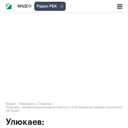
ВИДЕО
Видео
/
Передачи
/
Главное
/
Улюкаев: приватизационная активность в ближайшее время снижаться
не будет
Улюкаев: