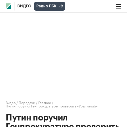
ВИДЕО
Видео
/
Передачи
/
Главное
/
Путин поручил Генпрокуратуре проверить «Уралкалий»
Путин поручил
Генпрокуратуре проверить