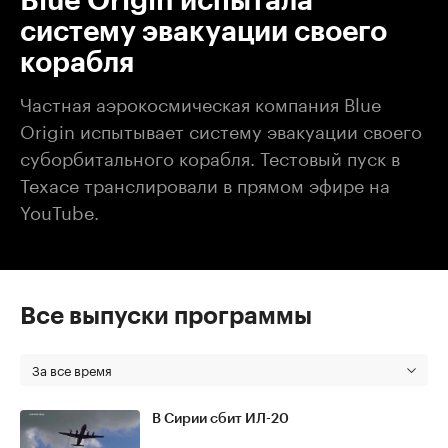
Blue Origin испытала
систему эвакуации своего
корабля
Частная аэрокосмическая компания Blue
Origin испытывает систему эвакуации своего
суборбитального корабля. Тестовый пуск в
Техасе транслировали в прямом эфире на
YouTube.
Все выпуски программы
За все время
В Сирии сбит ИЛ-20