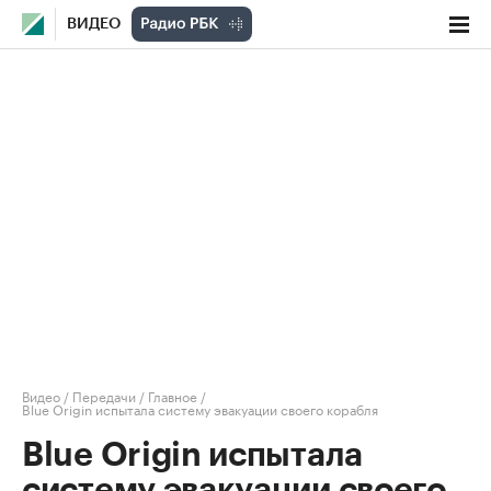
ВИДЕО
Видео
/
Передачи
/
Главное
/
Blue Origin испытала систему эвакуации своего корабля
Blue Origin испытала
систему эвакуации своего