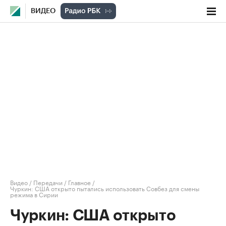
ВИДЕО
Видео
/
Передачи
/
Главное
/
Чуркин: США открыто пытались использовать Совбез для смены
режима в Сирии
Чуркин: США открыто