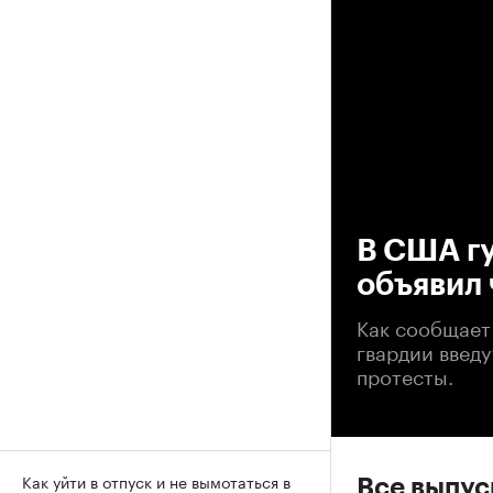
00
В США г
объявил
Как сообщает
гвардии введу
протесты.
Как уйти в отпуск и не вымотаться в
Все выпу