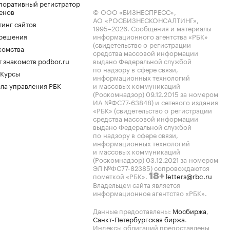
поративный регистратор
енов
© ООО «БИЗНЕСПРЕСС»,
АО «РОСБИЗНЕСКОНСАЛТИНГ»,
тинг сайтов
1995–2026
. Сообщения и материалы
.решения
информационного агентства «РБК»
(свидетельство о регистрации
комства
средства массовой информации
 знакомств podbor.ru
выдано Федеральной службой
по надзору в сфере связи,
 Курсы
информационных технологий
ла управления РБК
и массовых коммуникаций
(Роскомнадзор) 09.12.2015 за номером
ИА №ФС77-63848) и сетевого издания
«РБК» (свидетельство о регистрации
средства массовой информации
выдано Федеральной службой
по надзору в сфере связи,
информационных технологий
и массовых коммуникаций
(Роскомнадзор) 03.12.2021 за номером
ЭЛ №ФС77-82385) сопровождаются
пометкой «РБК».
letters@rbc.ru
18+
Владельцем сайта является
информационное агентство «РБК».
Данные предоставлены:
Мосбиржа
,
Санкт-Петербургская биржа
.
Индексы облигаций предоставлены