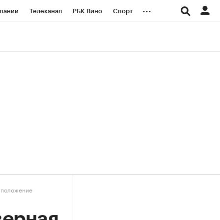
...
пании
Телеканал
РБК Вино
Спорт
ые проекты
Город
Стиль
Крипто
Спецпроекты СПб
логии и медиа
Финансы
е положение
верная