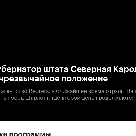
:00
/
00:00
убернатор штата Северная Каро
 чрезвычайное положение
 агентство Reuters, в ближайшее время отряды Н
т в город Шарлотт, где второй день продолжаютс
ски программы