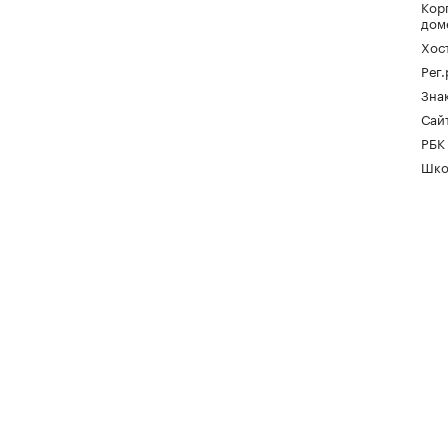
Кор
дом
Хос
Рег
Зна
Сайт
РБК
Шко