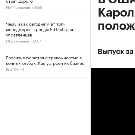
стоят дорого
РБК Компании, 08:59
Карол
полож
Чему и как сегодня учат топ-
менеджеров: тренды EdTech для
управленцев
Образование, 08:57
Выпуск за
Россияне борются с тревожностью в
конных клубах. Как устроен их бизнес
Pro, 08:44