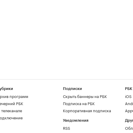
убрики
Подписки
РБК
рхив программ
Скрыть баннеры на РБК
iOS
ечерний РБК
Подписка на РБК
And
 телеканале
Корпоративная подписка
AppG
одключение
Уведомления
Дру
RSS
Обл