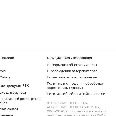
 Новости
Юридическая информация
Информация об ограничениях
roid
О соблюдении авторских прав
allery
Пользовательское соглашение
Политика в отношении обработки
гие продукты РБК
персональных данных
ако для бизнеса
Политика обработки файлов cookie
поративный регистратор
енов
© ООО «БИЗНЕСПРЕСС»,
АО «РОСБИЗНЕСКОНСАЛТИНГ»,
тинг сайтов
1995–2026
. Сообщения и материалы
.решения
информационного агентства «РБК»