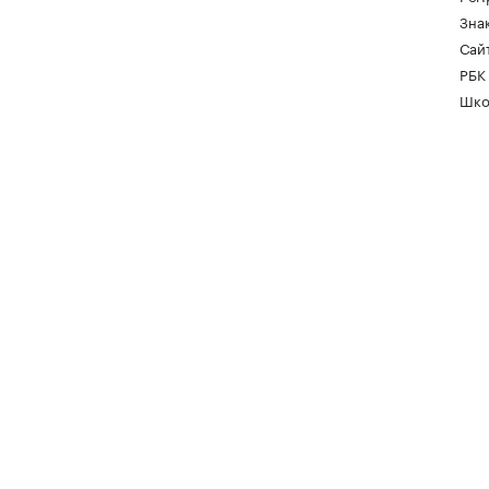
Зна
Сайт
РБК
Шко