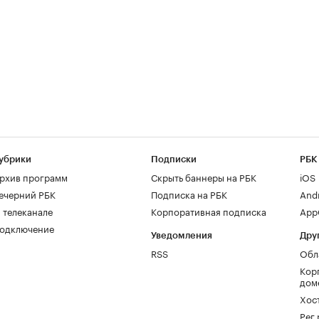
убрики
Подписки
РБК
рхив программ
Скрыть баннеры на РБК
iOS
ечерний РБК
Подписка на РБК
And
 телеканале
Корпоративная подписка
AppG
одключение
Уведомления
Дру
RSS
Обл
Кор
дом
Хос
Рег