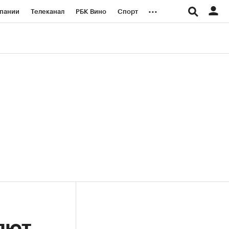
...
пании
Телеканал
РБК Вино
Спорт
ые проекты
Город
Стиль
Крипто
Спецпроекты СПб
логии и медиа
Финансы
яют