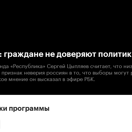
:00
/
00:00
: граждане не доверяют полити
да «Республика» Сергей Цыпляев считает, что низ
 признак неверия россиян в то, что выборы могут
ое мнение он высказал в эфире РБК.
ски программы