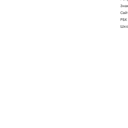
Зна
Сайт
РБК
Шко