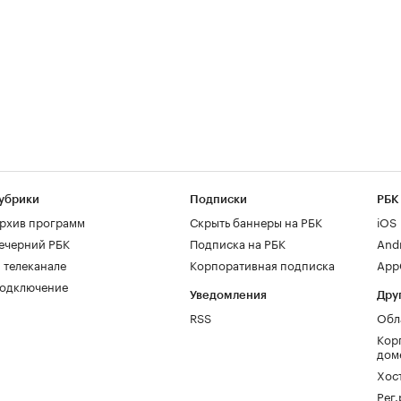
убрики
Подписки
РБК
рхив программ
Скрыть баннеры на РБК
iOS
ечерний РБК
Подписка на РБК
And
 телеканале
Корпоративная подписка
AppG
одключение
Уведомления
Дру
RSS
Обл
Кор
дом
Хос
Рег