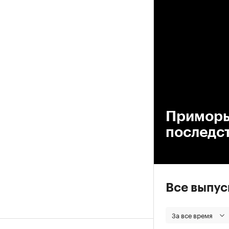
00
Приморье
последс
Все выпу
За все время