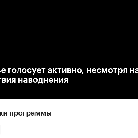
:00
/
00:00
 голосует активно, несмотря н
твия наводнения
ски программы