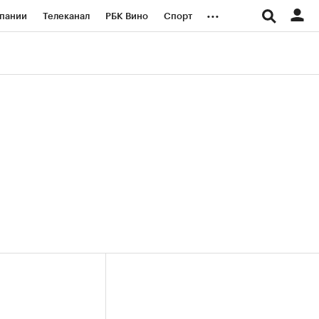
...
пании
Телеканал
РБК Вино
Спорт
ые проекты
Город
Стиль
Крипто
Спецпроекты СПб
логии и медиа
Финансы