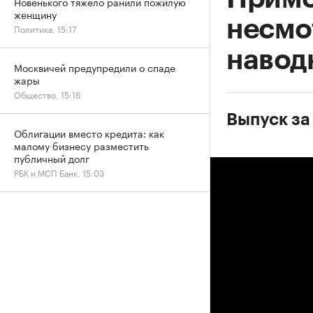
Новенького тяжело ранили пожилую
женщину
несмо
Политика, 15:17
навод
Москвичей предупредили о спаде
жары
Общество, 15:16
Выпуск за
Облигации вместо кредита: как
малому бизнесу разместить
публичный долг
РБК и МСП Банк, 15:03