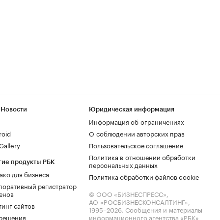
 Новости
Юридическая информация
Информация об ограничениях
roid
О соблюдении авторских прав
allery
Пользовательское соглашение
Политика в отношении обработки
гие продукты РБК
персональных данных
ако для бизнеса
Политика обработки файлов cookie
поративный регистратор
енов
© ООО «БИЗНЕСПРЕСС»,
АО «РОСБИЗНЕСКОНСАЛТИНГ»,
тинг сайтов
1995–2026
. Сообщения и материалы
.решения
информационного агентства «РБК»