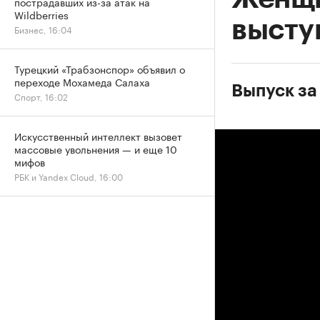
пострадавших из-за атак на
Wildberries
высту
Бизнес, 16:04
Турецкий «Трабзонспор» объявил о
переходе Мохамеда Салаха
Выпуск за
Спорт, 16:02
Искусственный интеллект вызовет
массовые увольнения — и еще 10
мифов
РБК и Yandex Cloud, 16:00