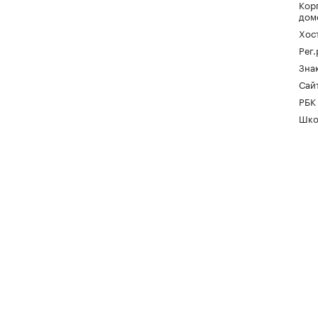
Кор
дом
Хос
Рег
Зна
Сайт
РБК
Шко