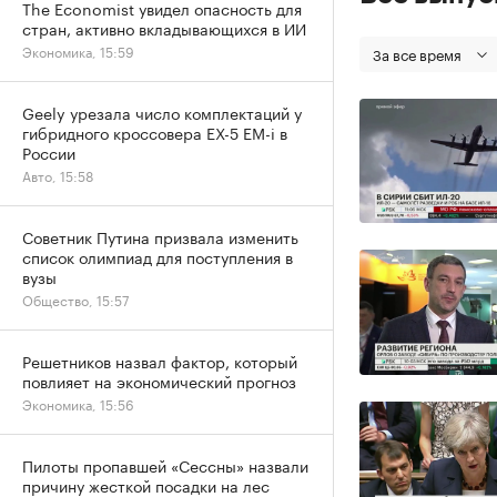
The Economist увидел опасность для
стран, активно вкладывающихся в ИИ
Экономика, 15:59
За все время
Geely урезала число комплектаций у
гибридного кроссовера EX-5 EM-i в
России
Авто, 15:58
Советник Путина призвала изменить
список олимпиад для поступления в
вузы
Общество, 15:57
Решетников назвал фактор, который
повлияет на экономический прогноз
Экономика, 15:56
Пилоты пропавшей «Сессны» назвали
причину жесткой посадки на лес