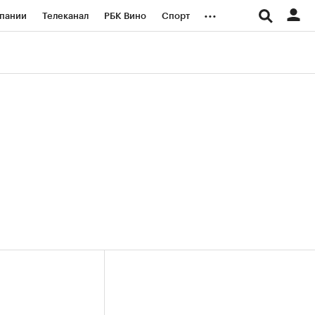
...
пании
Телеканал
РБК Вино
Спорт
ые проекты
Город
Стиль
Крипто
Спецпроекты СПб
логии и медиа
Финансы