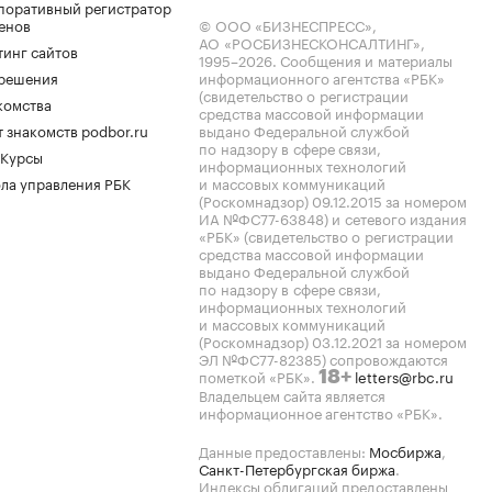
поративный регистратор
енов
© ООО «БИЗНЕСПРЕСС»,
АО «РОСБИЗНЕСКОНСАЛТИНГ»,
тинг сайтов
1995–2026
. Сообщения и материалы
.решения
информационного агентства «РБК»
(свидетельство о регистрации
комства
средства массовой информации
 знакомств podbor.ru
выдано Федеральной службой
по надзору в сфере связи,
 Курсы
информационных технологий
ла управления РБК
и массовых коммуникаций
(Роскомнадзор) 09.12.2015 за номером
ИА №ФС77-63848) и сетевого издания
«РБК» (свидетельство о регистрации
средства массовой информации
выдано Федеральной службой
по надзору в сфере связи,
информационных технологий
и массовых коммуникаций
(Роскомнадзор) 03.12.2021 за номером
ЭЛ №ФС77-82385) сопровождаются
пометкой «РБК».
letters@rbc.ru
18+
Владельцем сайта является
информационное агентство «РБК».
Данные предоставлены:
Мосбиржа
,
Санкт-Петербургская биржа
.
Индексы облигаций предоставлены