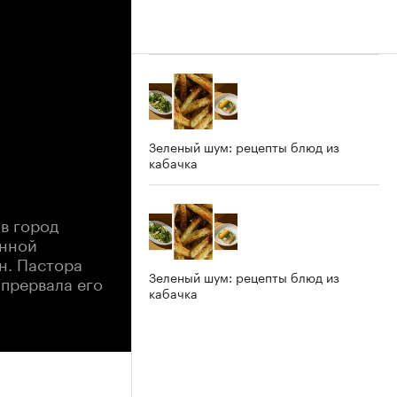
Зеленый шум: рецепты блюд из
кабачка
в город
енной
н. Пастора
Зеленый шум: рецепты блюд из
 прервала его
кабачка