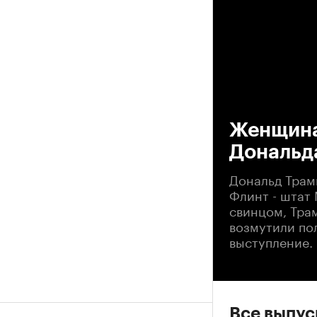
00
Женщина
Дональд
Дональд Трам
Флинт - штат 
свинцом, Тра
возмутили по
выступление. 
Все выпу