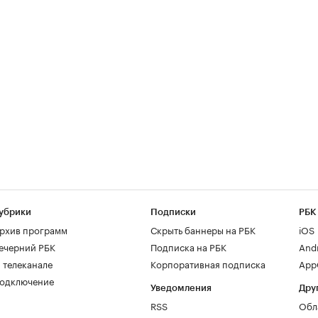
убрики
Подписки
РБК
рхив программ
Скрыть баннеры на РБК
iOS
ечерний РБК
Подписка на РБК
And
 телеканале
Корпоративная подписка
AppG
одключение
Уведомления
Дру
RSS
Обл