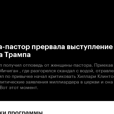
:00
/
00:00
-пастор прервала выступление
а Трампа
п получил отповедь от женщины-пастора. Приехав 
Мичиган , где разгорелся скандал с водой, отравл
мп по привычке начал критиковать Хиллари Клинто
литические заявления миллиардера в церкви и она
Вот этот момент.
ски программы