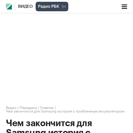
ВИДЕО
Видео
/
Передачи
/
Главное
/
Чем закончится для Samsung история с проблемным аккумулятором
Чем закончится для
Samsung история с