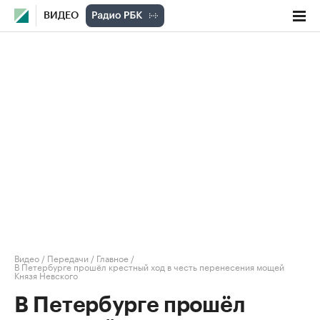
ВИДЕО
Видео
/
Передачи
/
Главное
/
В Петербурге прошёл крестный ход в честь перенесения мощей
Князя Невского
В Петербурге прошёл