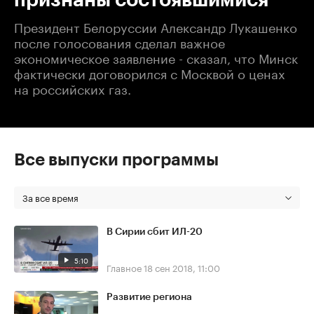
Президент Белоруссии Александр Лукашенко
после голосования сделал важное
экономическое заявление - сказал, что Минск
фактически договорился с Москвой о ценах
на российских газ.
Все выпуски программы
За все время
В Сирии сбит ИЛ-20
5:10
Главное
18 сен 2018, 11:00
Развитие региона