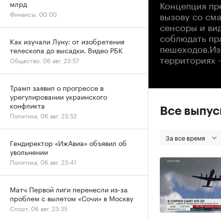
Концепция пре
млрд
вызову со см
Финансы, 00:00
сенсоры и ви
соблюдать пр
Как изучали Луну: от изобретения
пешеходов.Из
телескопа до высадки. Видео РБК
территориях -
Общество, 06 авг, 23:57
Трамп заявил о прогрессе в
урегулировании украинского
конфликта
Все выпу
Политика, 06 авг, 23:52
За все время
Гендиректор «ИжАвиа» объявил об
увольнении
Политика, 06 авг, 23:41
Матч Первой лиги перенесли из-за
проблем с вылетом «Сочи» в Москву
Спорт, 06 авг, 23:35