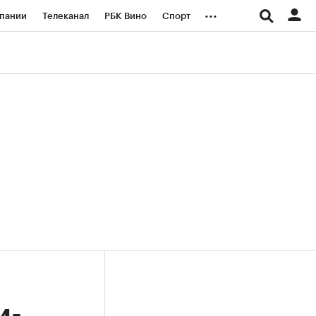
...
пании
Телеканал
РБК Вино
Спорт
ые проекты
Город
Стиль
Крипто
Спецпроекты СПб
логии и медиа
Финансы
и-