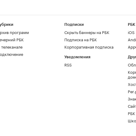
убрики
Подписки
РБК
рхив программ
Скрыть баннеры на РБК
iOS
ечерний РБК
Подписка на РБК
And
 телеканале
Корпоративная подписка
AppG
одключение
Уведомления
Дру
RSS
Обл
Кор
дом
Хос
Рег
Зна
Сайт
РБК
Шко