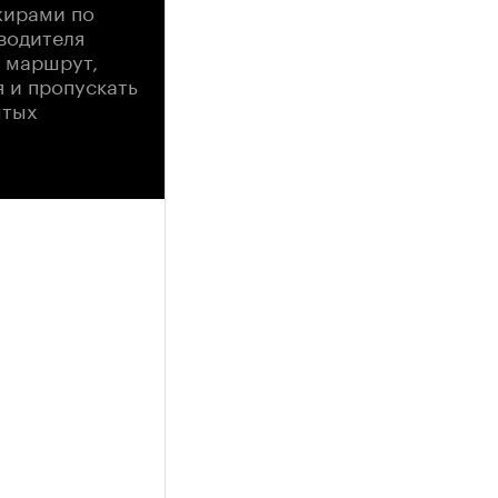
жирами по
водителя
 маршрут,
 и пропускать
ытых