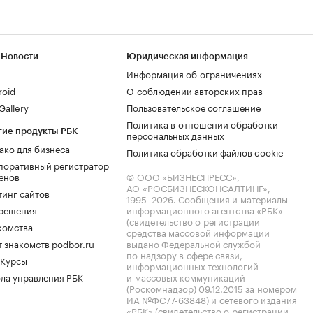
 Новости
Юридическая информация
Информация об ограничениях
roid
О соблюдении авторских прав
allery
Пользовательское соглашение
Политика в отношении обработки
гие продукты РБК
персональных данных
ако для бизнеса
Политика обработки файлов cookie
поративный регистратор
енов
© ООО «БИЗНЕСПРЕСС»,
АО «РОСБИЗНЕСКОНСАЛТИНГ»,
тинг сайтов
1995–2026
. Сообщения и материалы
.решения
информационного агентства «РБК»
(свидетельство о регистрации
комства
средства массовой информации
 знакомств podbor.ru
выдано Федеральной службой
по надзору в сфере связи,
 Курсы
информационных технологий
ла управления РБК
и массовых коммуникаций
(Роскомнадзор) 09.12.2015 за номером
ИА №ФС77-63848) и сетевого издания
«РБК» (свидетельство о регистрации