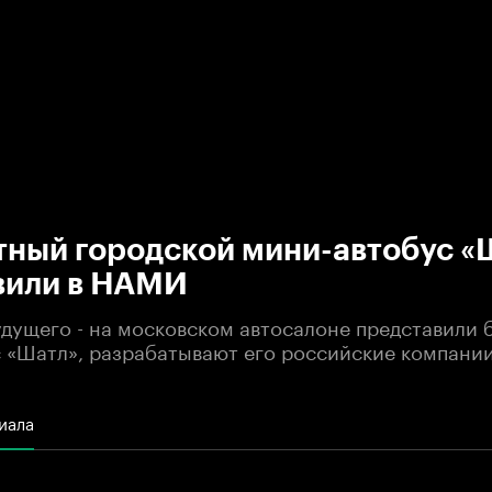
:00
/
00:00
тный городской мини-автобус «
вили в НАМИ
дущего - на московском автосалоне представили
 «Шатл», разрабатывают его российские компании
иала