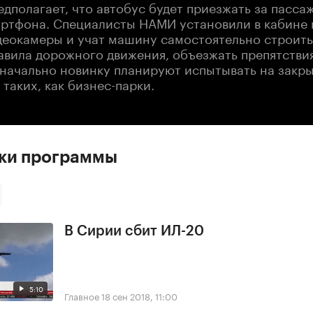
дполагает, что автобус будет приезжать за пасса
артфона. Специалисты НАМИ установили в кабине 
деокамеры и учат машину самостоятельно строить
авила дорожного движения, объезжать препятствия
начально новинку планируют испытывать на закр
 таких, как бизнес-парки.
ски программы
В Сирии сбит ИЛ-20
5:10
Главное
18 сен 2018, 11:00