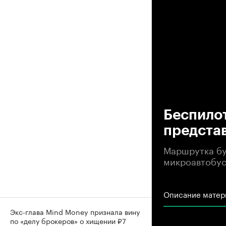
00
Беспило
предста
Маршрутка бу
микроавтобус
Описание матер
Экс-глава Mind Money признала вину
по «делу брокеров» о хищении ₽7