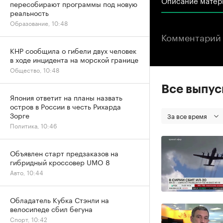
пересобирают программы под новую
реальность
Образование, 10:48
Комментарий 
КНР сообщила о гибели двух человек
в ходе инцидента на морской границе
Общество, 10:48
Все выпу
Япония ответит на планы назвать
остров в России в честь Рихарда
Зорге
За все время
Политика, 10:46
Объявлен старт предзаказов на
гибридный кроссовер UMO 8
Авто, 10:44
Обладатель Кубка Стэнли на
велосипеде сбил бегуна
Спорт, 10:42