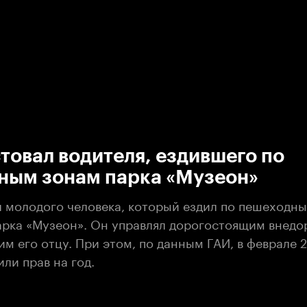
:00
/
00:00
товал водителя, ездившего по
ным зонам парка «Музеон»
л молодого человека, который ездил по пешеходн
арка «Музеон». Он управлял дорогостоящим внед
м его отцу. При этом, по данным ГАИ, в феврале 
ли прав на год.
иала