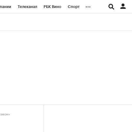
...
пании
Телеканал
РБК Вино
Спорт
ые проекты
Город
Стиль
Крипто
Спецпроекты СПб
логии и медиа
Финансы
узеон»