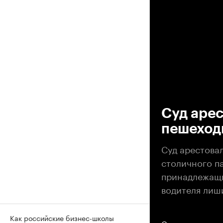
00
Суд арес
пешеход
Суд арестова
столичного п
принадлежащи
водителя лиши
Как российские бизнес-школы
Описание матер