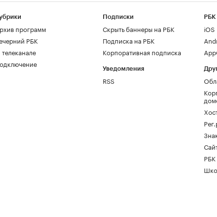
убрики
Подписки
РБК
рхив программ
Скрыть баннеры на РБК
iOS
ечерний РБК
Подписка на РБК
And
 телеканале
Корпоративная подписка
AppG
одключение
Уведомления
Дру
RSS
Обл
Кор
дом
Хос
Рег
Зна
Сайт
РБК
Шко