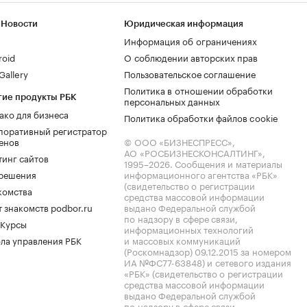
 Новости
Юридическая информация
Информация об ограничениях
roid
О соблюдении авторских прав
allery
Пользовательское соглашение
Политика в отношении обработки
гие продукты РБК
персональных данных
ако для бизнеса
Политика обработки файлов cookie
поративный регистратор
енов
© ООО «БИЗНЕСПРЕСС»,
АО «РОСБИЗНЕСКОНСАЛТИНГ»,
тинг сайтов
1995–2026
. Сообщения и материалы
.решения
информационного агентства «РБК»
(свидетельство о регистрации
комства
средства массовой информации
 знакомств podbor.ru
выдано Федеральной службой
по надзору в сфере связи,
 Курсы
информационных технологий
ла управления РБК
и массовых коммуникаций
(Роскомнадзор) 09.12.2015 за номером
ИА №ФС77-63848) и сетевого издания
«РБК» (свидетельство о регистрации
средства массовой информации
выдано Федеральной службой
по надзору в сфере связи,