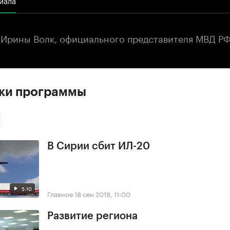
Ирины Волк, официального представителя МВД Р
ски программы
В Сирии сбит ИЛ-20
5:10
Главное
18 сен 2018, 11:00
Развитие региона