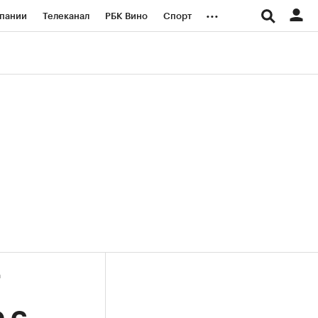
...
пании
Телеканал
РБК Вино
Спорт
ые проекты
Город
Стиль
Крипто
Спецпроекты СПб
логии и медиа
Финансы
а
 с