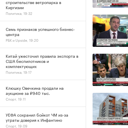
строительстве ветропарка в
Киргизии
Политика, 19:32
Семь признаков успешного бизнес-
центра
РБК и Upside, 19:20
Китай ужесточил правила экспорта в
США беспилотников и
комплектующих
Политика, 19:17
Клюшку Овечкина продали на
аукционе за ₽940 тыс.
Спорт, 19:11
УЕФА сохранил бойкот ЧМ из-за
утраты доверия к Инфантино
Спорт, 19:09