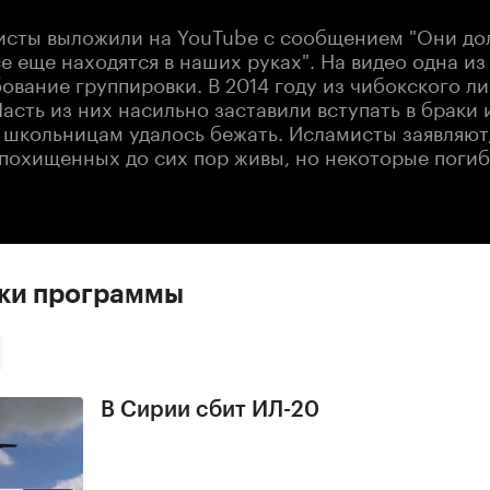
исты выложили на YouTube с сообщением "Они до
се еще находятся в наших руках". На видео одна из
ование группировки. В 2014 году из чибокского л
Часть из них насильно заставили вступать в браки 
 школьницам удалось бежать. Исламисты заявляют,
похищенных до сих пор живы, но некоторые погиб
ски программы
В Сирии сбит ИЛ-20