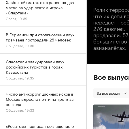
Хавбек «Ахмата» отстранен на два
матча за удар локтем игрока
Ролик террор
«Спартака»
что их дети в
Спорт, 19:39
передает треб
276 девочек. 
продавали. 57
В Германии при столкновении двух
трамваев пострадали 25 человек
большинство 
Общество, 19:36
авианалётах.
Спасатели эвакуировали двух
российских туристов в горах
Казахстана
Все выпу
Общество, 19:35
За все время
Число антикоррупционных исков в
Москве выросло почти на треть за
полгода
Общество, 19:33
«Росатом» подписал соглашение о