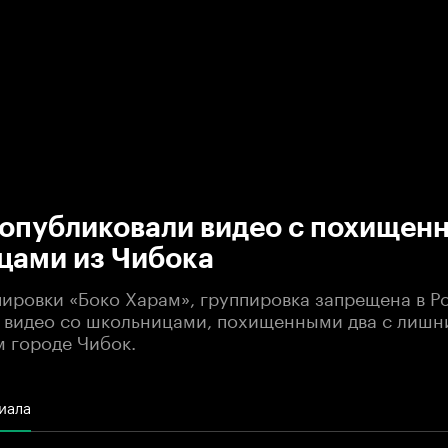
:00
/
00:00
 опубликовали видео с похищен
цами из Чибока
пировки «Боко Харам», группировка запрещена в Р
 видео со школьницами, похищенными два с лишн
м городе Чибок.
иала