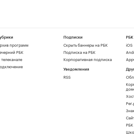
убрики
Подписки
РБК
рхив программ
Скрыть баннеры на РБК
iOS
ечерний РБК
Подписка на РБК
And
 телеканале
Корпоративная подписка
AppG
одключение
Уведомления
Дру
RSS
Обл
Кор
дом
Хос
Рег
Зна
Сайт
РБК
Шко