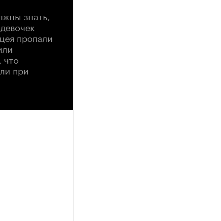
лжны знать,
 девочек
ицея пропали
или
 что
ли при