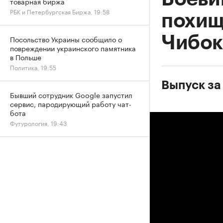
товарная биржа
РБК и Петербургская Биржа, 19:58
похищ
Чибок
Посольство Украины сообщило о
повреждении украинского памятника
в Польше
Политика, 19:55
Выпуск за 
Бывший сотрудник Google запустил
сервис, пародирующий работу чат-
бота
Футурология, 19:43