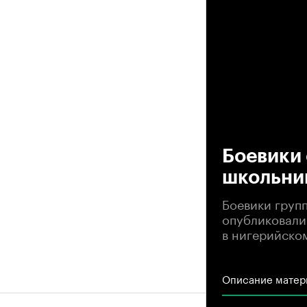
00
Боевики
школьни
Боевики груп
опубликовали
в нигерийско
Описание матер