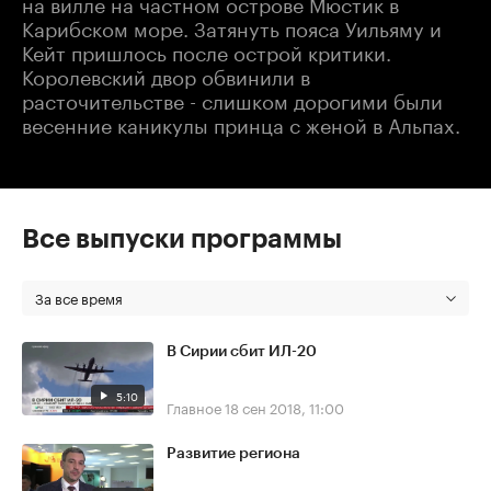
на вилле на частном острове Мюстик в
Карибском море. Затянуть пояса Уильяму и
Кейт пришлось после острой критики.
Королевский двор обвинили в
расточительстве - слишком дорогими были
весенние каникулы принца с женой в Альпах.
Все выпуски программы
За все время
В Сирии сбит ИЛ-20
5:10
Главное
18 сен 2018, 11:00
Развитие региона