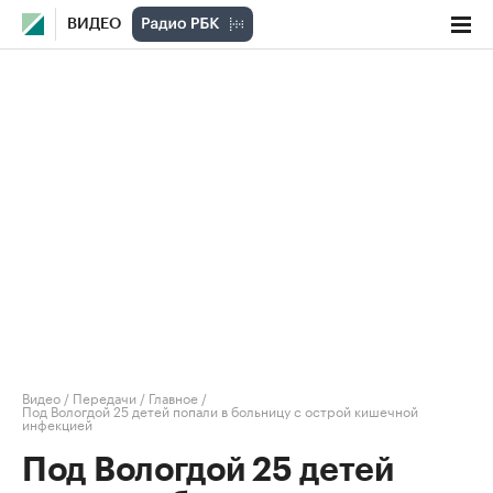
ВИДЕО
Видео
/
Передачи
/
Главное
/
Под Вологдой 25 детей попали в больницу с острой кишечной
инфекцией
Под Вологдой 25 детей