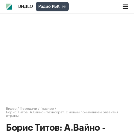
ВИДЕО
Видео
/
Передачи
/
Главное
/
Борис Титов: А.Вайно - технократ, с новым пониманием развития
страны
Борис Титов: А.Вайно -