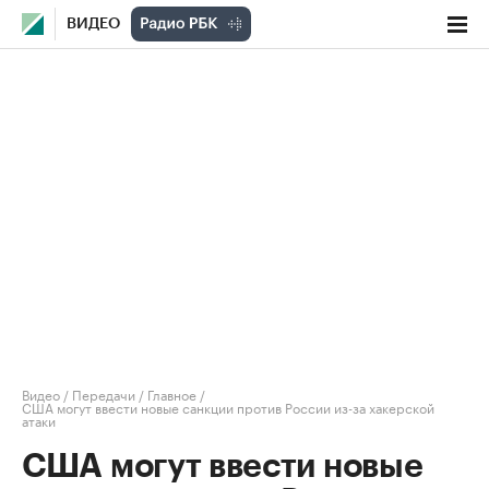
ВИДЕО
Видео
/
Передачи
/
Главное
/
США могут ввести новые санкции против России из-за хакерской
атаки
США могут ввести новые