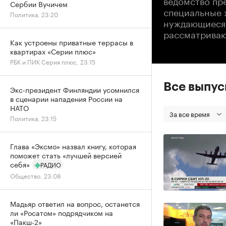
Сербии Вучичем
специальные 
Политика, 23:20
нуждающиеся 
рассматриваю
Как устроены приватные террасы в
квартирах «Серии плюс»
РБК и ПИК Серия плюс, 23:15
Все выпу
Экс-президент Финляндии усомнился
в сценарии нападения России на
НАТО
За все время
Политика, 23:15
Глава «Эксмо» назвал книгу, которая
поможет стать «лучшей версией
себя»
РАДИО
Общество, 23:08
Мадьяр ответил на вопрос, останется
ли «Росатом» подрядчиком на
«Пакш-2»