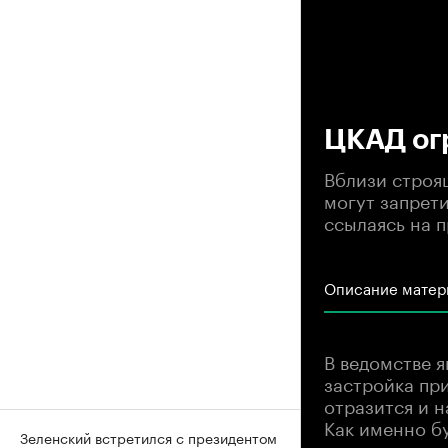
00
ЦКАД огр
Вблизи строя
могут запрет
ссылаясь на 
Описание матер
В ведомстве 
застройка при
отразится и н
Как именно бу
Зеленский встретился с президентом
ведомство пр