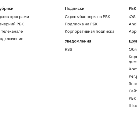
убрики
Подписки
РБК
рхив программ
Скрыть баннеры на РБК
iOS
ечерний РБК
Подписка на РБК
And
 телеканале
Корпоративная подписка
AppG
одключение
Уведомления
Дру
RSS
Обл
Кор
дом
Хос
Рег
Зна
Сайт
РБК
Шко