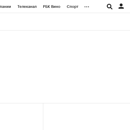
...
пании
Телеканал
РБК Вино
Спорт
ые проекты
Город
Стиль
Крипто
Спецпроекты СПб
логии и медиа
Финансы