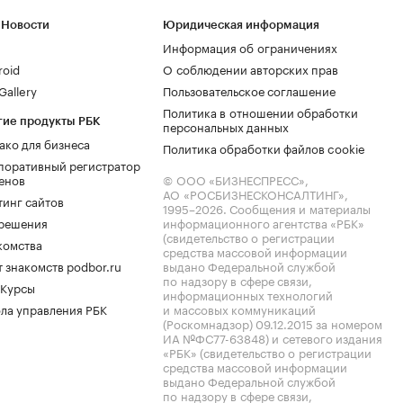
 Новости
Юридическая информация
Информация об ограничениях
roid
О соблюдении авторских прав
allery
Пользовательское соглашение
Политика в отношении обработки
гие продукты РБК
персональных данных
ако для бизнеса
Политика обработки файлов cookie
поративный регистратор
енов
© ООО «БИЗНЕСПРЕСС»,
АО «РОСБИЗНЕСКОНСАЛТИНГ»,
тинг сайтов
1995–2026
. Сообщения и материалы
.решения
информационного агентства «РБК»
(свидетельство о регистрации
комства
средства массовой информации
 знакомств podbor.ru
выдано Федеральной службой
по надзору в сфере связи,
 Курсы
информационных технологий
ла управления РБК
и массовых коммуникаций
(Роскомнадзор) 09.12.2015 за номером
ИА №ФС77-63848) и сетевого издания
«РБК» (свидетельство о регистрации
средства массовой информации
выдано Федеральной службой
по надзору в сфере связи,