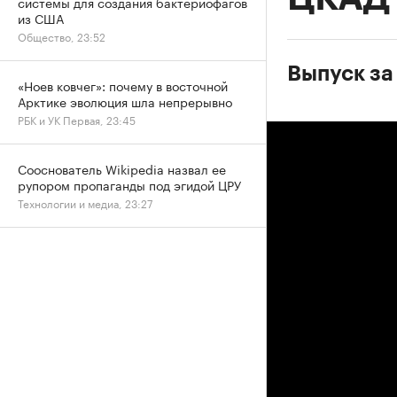
системы для создания бактериофагов
из США
Общество, 23:52
Выпуск за 
«Ноев ковчег»: почему в восточной
Арктике эволюция шла непрерывно
РБК и УК Первая, 23:45
Сооснователь Wikipedia назвал ее
рупором пропаганды под эгидой ЦРУ
Технологии и медиа, 23:27