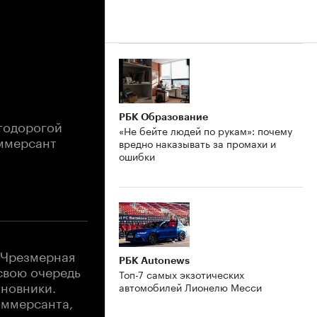
РБК Образование
тодорогой
«Не бейте людей по рукам»: почему
оммерсант
вредно наказывать за промахи и
ошибки
 Чрезмерная
РБК Autonews
свою очередь
Топ-7 самых экзотических
иновники.
автомобилей Лионелю Месси
оммерсанта,