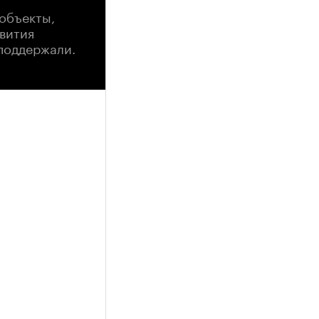
 объекты,
вития
 поддержали.