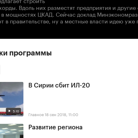
хорды. Вдоль них разместят предприятия и другие
в мощностях ЦКАД. Сейчас доклад Минэкономраз
т в правительстве, ну а местные власти идею уже
ски программы
В Сирии сбит ИЛ-20
5:10
Главное
18 сен 2018, 11:00
Развитие региона