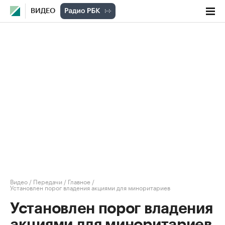
ВИДЕО
Видео
/
Передачи
/
Главное
/
Установлен порог владения акциями для миноритариев
Установлен порог владения
акциями для миноритариев