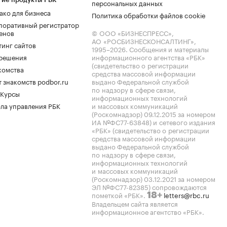
персональных данных
ако для бизнеса
Политика обработки файлов cookie
поративный регистратор
енов
© ООО «БИЗНЕСПРЕСС»,
АО «РОСБИЗНЕСКОНСАЛТИНГ»,
тинг сайтов
1995–2026
. Сообщения и материалы
.решения
информационного агентства «РБК»
(свидетельство о регистрации
комства
средства массовой информации
 знакомств podbor.ru
выдано Федеральной службой
по надзору в сфере связи,
 Курсы
информационных технологий
ла управления РБК
и массовых коммуникаций
(Роскомнадзор) 09.12.2015 за номером
ИА №ФС77-63848) и сетевого издания
«РБК» (свидетельство о регистрации
средства массовой информации
выдано Федеральной службой
по надзору в сфере связи,
информационных технологий
и массовых коммуникаций
(Роскомнадзор) 03.12.2021 за номером
ЭЛ №ФС77-82385) сопровождаются
пометкой «РБК».
letters@rbc.ru
18+
Владельцем сайта является
информационное агентство «РБК».