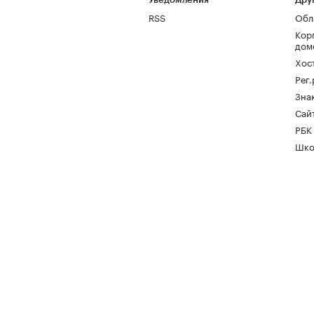
RSS
Обл
Кор
дом
Хос
Рег
Зна
Сайт
РБК
Шко