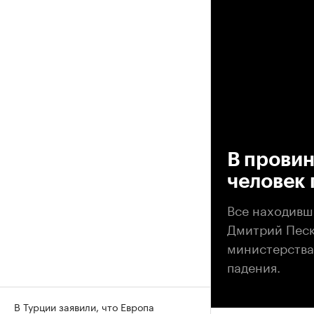
00
В провин
человек 
Все находивши
Дмитрий Песк
министерства
падения.
В Турции заявили, что Европа