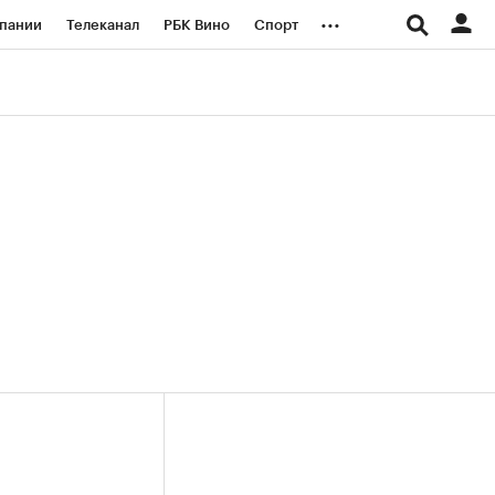
...
пании
Телеканал
РБК Вино
Спорт
ые проекты
Город
Стиль
Крипто
Спецпроекты СПб
логии и медиа
Финансы