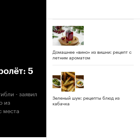
Домашнее «вино» из вишни: рецепт с
летним ароматом
ролёт: 5
ибли - заявил
Зеленый шум: рецепты блюд из
ю из
кабачка
с места