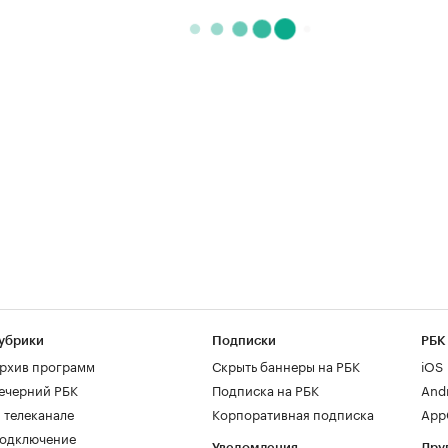
убрики
Подписки
РБК
рхив программ
Скрыть баннеры на РБК
iOS
ечерний РБК
Подписка на РБК
And
 телеканале
Корпоративная подписка
AppG
одключение
Уведомления
Дру