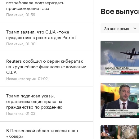
потребовала подтверждать
происхождение газа
Все выпу
Политика, 01:59
За все время
Трамп заявил, что США «тоже
нуждаются» в ракетах для Patriot
Политика, 01:30
Reuters сообщил о серии кибератак
на крупнейшие финансовые компании
США
Новая категория, 01:02
Трамп подписал указы,
ограничивающие право на
гражданство по рождению
Политика, 01:02
В Пензенской области ввели план
«Ковер»