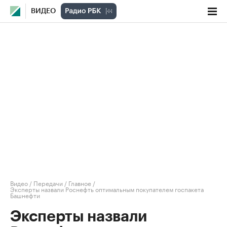
ВИДЕО
Видео
/
Передачи
/
Главное
/
Эксперты назвали Роснефть оптимальным покупателем госпакета
Башнефти
Эксперты назвали