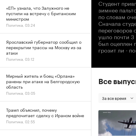
Студент привл
«ЕП» узнала, что Залужного не
зимнее пальто
пустили на встречу с британским
по словам оче
министром
Сначала студ
Политика, 03:24
переговоров 
ушло почти 3 
Ярославский губернатор сообщил о
был оцеплен п
перекрытии трассы на Москву из-за
грозит ли - п
атаки
Политика, 03:12
Мирный житель и боец «Орлана»
ранены при атаке на Белгородскую
Все выпу
область
Политика, 03:05
За все время
Трамп объяснил, почему
предпочитает сделку с Ираном войне
Политика, 02:55