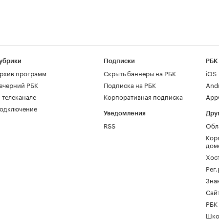
убрики
Подписки
РБК
рхив программ
Скрыть баннеры на РБК
iOS
ечерний РБК
Подписка на РБК
And
 телеканале
Корпоративная подписка
AppG
одключение
Уведомления
Дру
RSS
Обл
Кор
дом
Хос
Рег
Зна
Сайт
РБК
Шко