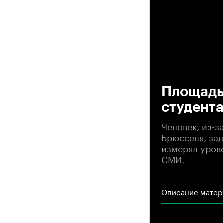
00
Площадь 
студента
Человек, из-з
Брюсселя, за
измерял уров
СМИ.
Описание матер