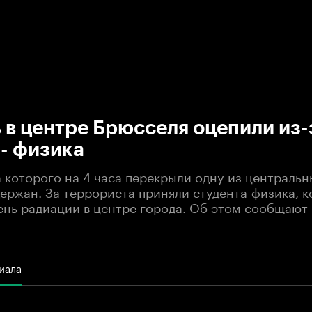
:00
/
00:00
в центре Брюсселя оцепили из-
- физика
а которого на 4 часа перекрыли одну из централь
держан. За террориста приняли студента-физика, 
ень радиации в центре города. Об этом сообщают
иала