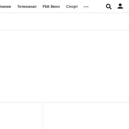
...
пании
Телеканал
РБК Вино
Спорт
ые проекты
Город
Стиль
Крипто
Спецпроекты СПб
логии и медиа
Финансы