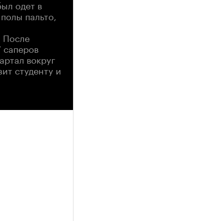
был одет в
 полы пальто,
. После
У саперов
вартал вокруг
зит студенту и