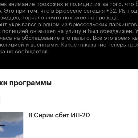
ек внимание прохожих и полиции из-за того, что 
. Это при том, что в Брюсселе сегодня +32. Из-под
видцев, торчало нечто похожее на провода.
ент укрывался в одном из брюссельских паркингов
с полицией он вышел на улицу и был обездвижен. 
часа на обследование его пальто. Всё это время к
олицией и военными. Какое наказание теперь гро
ока не сообщается.
ски программы
В Сирии сбит ИЛ-20