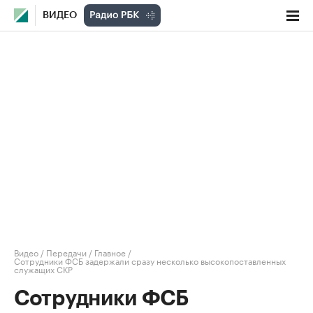
ВИДЕО
Видео
/
Передачи
/
Главное
/
Сотрудники ФСБ задержали сразу несколько высокопоставленных
служащих СКР
Сотрудники ФСБ