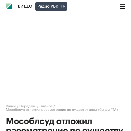
ВИДЕО
Видео
/
Передачи
/
Главное
/
Мособлсуд отложил рассмотрение по существу дела «банды ГТА»
Мособлсуд отложил
рассмотрение по существу