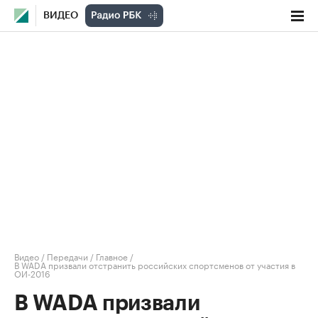
ВИДЕО
Видео
/
Передачи
/
Главное
/
В WADA призвали отстранить российских спортсменов от участия в
ОИ-2016
В WADA призвали