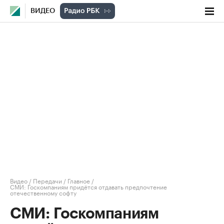
ВИДЕО
Видео
/
Передачи
/
Главное
/
СМИ: Госкомпаниям придётся отдавать предпочтение
отечественному софту
СМИ: Госкомпаниям