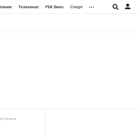
...
пании
Телеканал
РБК Вино
Спорт
ые проекты
Город
Стиль
Крипто
Спецпроекты СПб
логии и медиа
Финансы
бесточена