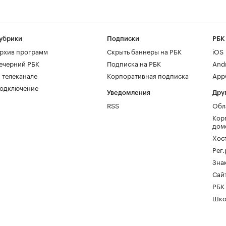
убрики
Подписки
РБК
рхив программ
Скрыть баннеры на РБК
iOS
ечерний РБК
Подписка на РБК
And
 телеканале
Корпоративная подписка
AppG
одключение
Уведомления
Дру
RSS
Обл
Кор
дом
Хос
Рег
Зна
Сайт
РБК
Шко