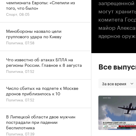
запрещенной 
чемпионата Европы: «Слепили из
того, что было»
могут хранит
Спорт, 08:05
комитета Гос
майор Алекса
Минобороны назвало цели
ядерное оруж
группового удара по Киеву
Политика, 07:58
Что известно об атаках БПЛА на
регионы России. Главное к 8 августа
Все выпу
Политика, 07:52
За все время
Число сбитых на подлете к Москве
дронов приблизилось к 10
Политика, 07:52
В Липецкой области двое мужчин
пострадали при падении
беспилотника
Политика, 07:39