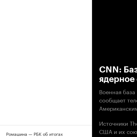
00
CNN: Баз
ядерное
Военная база 
сообщает тел
Американским
Источники Th
США и их сою
Ромашина — РБК об итогах