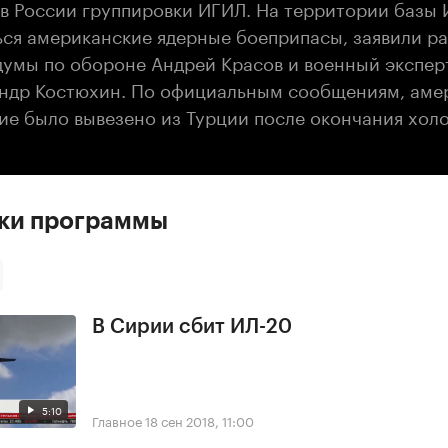
в России группировки ИГИЛ. На территории базы
ься американские ядерные боеприпасы, заявили р
думы по обороне Андрей Красов и военный эксперт
ндр Костюхин. По официальным сообщениям, аме
ие было вывезено из Турции после окончания хол
ски программы
В Сирии сбит ИЛ-20
5:10
Главное
18 сен 2018, 11:00