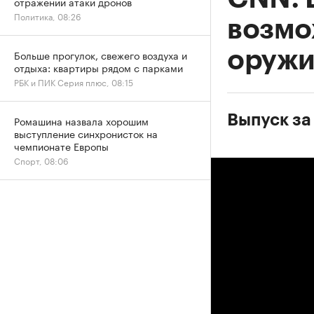
отражении атаки дронов
Политика, 08:26
возмо
оружи
Больше прогулок, свежего воздуха и
отдыха: квартиры рядом с парками
РБК и ПИК Серия плюс, 08:15
Выпуск за
Ромашина назвала хорошим
выступление синхронисток на
чемпионате Европы
Спорт, 08:06