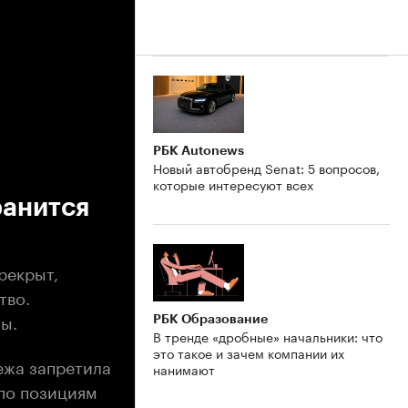
РБК Autonews
Новый автобренд Senat: 5 вопросов,
которые интересуют всех
ранится
рекрыт,
тво.
ы.
РБК Образование
В тренде «дробные» начальники: что
это такое и зачем компании их
ежа запретила
нанимают
 по позициям