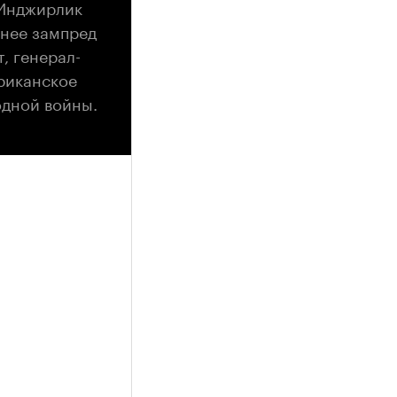
 Инджирлик
анее зампред
, генерал-
риканское
одной войны.