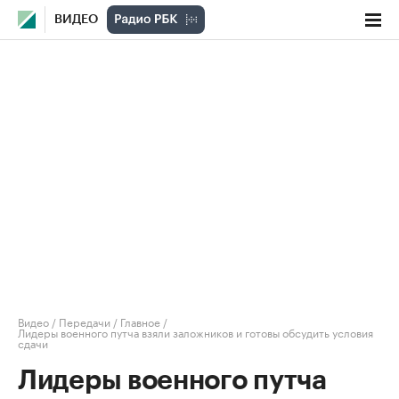
ВИДЕО
Видео
/
Передачи
/
Главное
/
Лидеры военного путча взяли заложников и готовы обсудить условия
сдачи
Лидеры военного путча