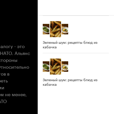
Зеленый шум: рецепты блюд из
алогу - это
кабачка
-НАТО. Альянс
стороны
Относительно
ов в
реть
Зеленый шум: рецепты блюд из
кабачка
ми
м не менее,
АТО