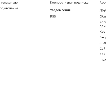
 телеканале
Корпоративная подписка
AppG
одключение
Уведомления
Дру
RSS
Обл
Кор
дом
Хос
Рег
Зна
Сайт
РБК
Шко