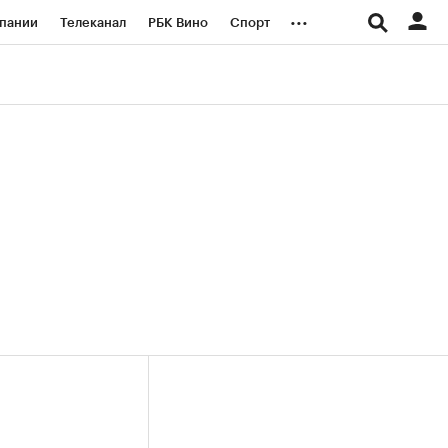
...
пании
Телеканал
РБК Вино
Спорт
ые проекты
Город
Стиль
Крипто
Спецпроекты СПб
логии и медиа
Финансы