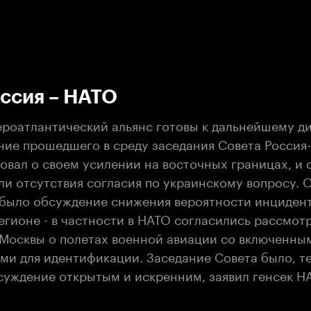
:00
/
00:00
ссия – НАТО
ероатлантический альянс готовы к дальнейшему ди
ние прошедшего в среду заседания Совета Россия
вал о своем усилении на восточных границах, и 
ли отсутствия согласия по украинскому вопросу. 
было обсуждение снижения вероятности инцидент
егионе - в частности в НАТО согласились рассмот
Москвы о полетах военной авиации со включенны
ми для идентификации. Заседание Совета было, те
суждение открытым и искренним, заявил генсек Н