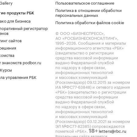
allery
Пользовательское соглашение
Политика в отношении обработки
гие продукты РБК
персональных данных
ако для бизнеса
Политика обработки файлов cookie
поративный регистратор
енов
© ООО «БИЗНЕСПРЕСС»,
АО «РОСБИЗНЕСКОНСАЛТИНГ»,
тинг сайтов
1995–2026
. Сообщения и материалы
.решения
информационного агентства «РБК»
(свидетельство о регистрации
комства
средства массовой информации
 знакомств podbor.ru
выдано Федеральной службой
по надзору в сфере связи,
 Курсы
информационных технологий
ла управления РБК
и массовых коммуникаций
(Роскомнадзор) 09.12.2015 за номером
ИА №ФС77-63848) и сетевого издания
«РБК» (свидетельство о регистрации
средства массовой информации
выдано Федеральной службой
по надзору в сфере связи,
информационных технологий
и массовых коммуникаций
(Роскомнадзор) 03.12.2021 за номером
ЭЛ №ФС77-82385) сопровождаются
пометкой «РБК».
letters@rbc.ru
18+
Владельцем сайта является