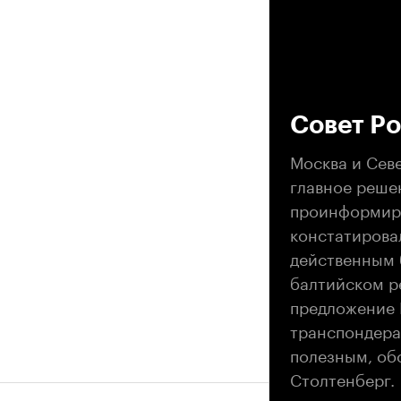
00
Совет Ро
Москва и Сев
главное реше
проинформиро
констатирова
действенным 
балтийском р
предложение 
транспондера
полезным, об
Столтенберг.