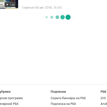
1:30
Главное
08 авг 2018, 15:00
убрики
Подписки
РБК
рхив программ
Скрыть баннеры на РБК
iOS
ечерний РБК
Подписка на РБК
And