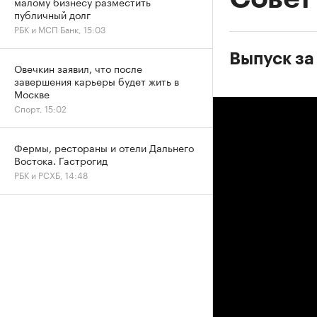
малому бизнесу разместить
публичный долг
РБК и МСП Банк, 15:03
Выпуск за
Овечкин заявил, что после
завершения карьеры будет жить в
Москве
Спорт, 15:02
Фермы, рестораны и отели Дальнего
Востока. Гастрогид
РБК и РСХБ, 14:48