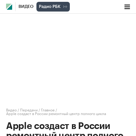
ВИДЕО
Видео
/
Передачи
/
Главное
/
Apple создаст в России ремонтный центр полного цикла
Apple создаст в России
ремонтный центр полного