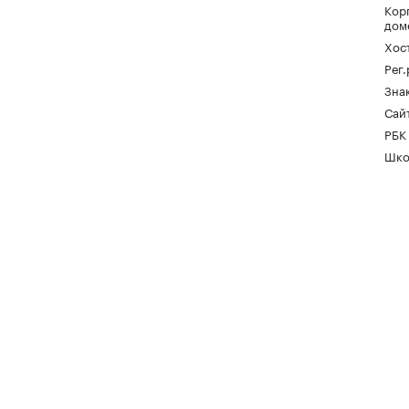
Кор
дом
Хос
Рег
Зна
Сайт
РБК
Шко