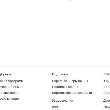
убрики
Подписки
РБК
рхив программ
Скрыть баннеры на РБК
iOS
ечерний РБК
Подписка на РБК
And
 телеканале
Корпоративная подписка
AppG
одключение
Уведомления
Дру
RSS
Обл