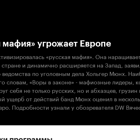
:00
/
00:00
 мафия» угрожает Европе
ктивизировалась «русская мафия». Она наращивае
 стране и динамично расширяется на Запад, заяви
 ведомства по уголовным дела Хольгер Мюнх. Наи
го словам, «Воры в законе» - мафиозные лидеры, 
уг себя не только русских, но и абхазцев, грузин 
й ущерб от действий банд Мюнх оценил в нескол
вро. Подробности узнали у обозревателя DW Вяче
ски программы