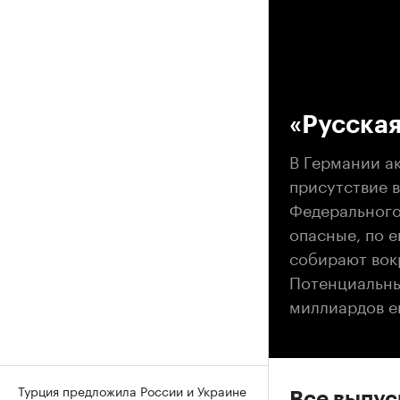
00
«Русская
В Германии а
присутствие в
Федерального
опасные, по е
собирают вокр
Потенциальны
миллиардов е
Турция предложила России и Украине
Все выпу