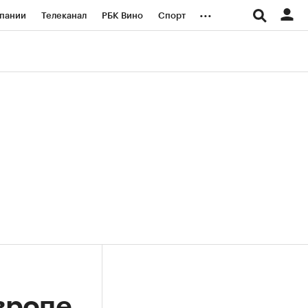
...
пании
Телеканал
РБК Вино
Спорт
ые проекты
Город
Стиль
Крипто
Спецпроекты СПб
логии и медиа
Финансы
вропе