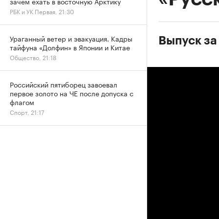
зачем ехать в восточную Арктику
РБК и УК Первая, 21:30
Ураганный ветер и эвакуация. Кадры
Выпуск за 
тайфуна «Долфин» в Японии и Китае
Общество, 21:18
Российский пятиборец завоевал
первое золото на ЧЕ после допуска с
флагом
Спорт, 21:17