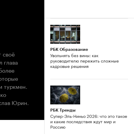
РБК Образование
т своё
Увольнять без вины: как
руководителю пережить сложные
л глава
кадровые решения
более
которые
и туркмен.
ько
слав Юрин.
РБК Тренды
Супер-Эль-Ниньо 2026: что это такое
и какие последствия ждут мир и
Россию