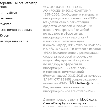
поративный регистратор
енов
© ООО «БИЗНЕСПРЕСС»,
АО «РОСБИЗНЕСКОНСАЛТИНГ»,
тинг сайтов
1995–2026
. Сообщения и материалы
.решения
информационного агентства «РБК»
(свидетельство о регистрации
комства
средства массовой информации
 знакомств podbor.ru
выдано Федеральной службой
по надзору в сфере связи,
 Курсы
информационных технологий
ла управления РБК
и массовых коммуникаций
(Роскомнадзор) 09.12.2015 за номером
ИА №ФС77-63848) и сетевого издания
«РБК» (свидетельство о регистрации
средства массовой информации
выдано Федеральной службой
по надзору в сфере связи,
информационных технологий
и массовых коммуникаций
(Роскомнадзор) 03.12.2021 за номером
ЭЛ №ФС77-82385) сопровождаются
пометкой «РБК».
letters@rbc.ru
18+
Владельцем сайта является
информационное агентство «РБК».
Данные предоставлены:
Мосбиржа
,
Санкт-Петербургская биржа
.
Индексы облигаций предоставлены