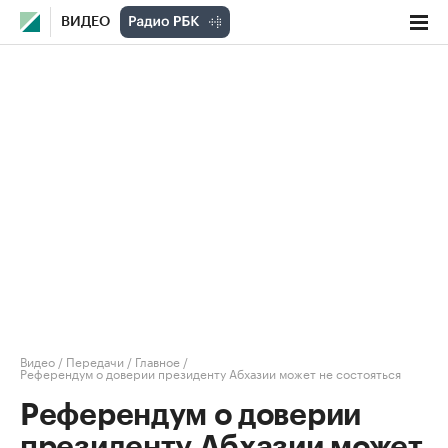
ВИДЕО
Видео
/
Передачи
/
Главное
/
Референдум о доверии президенту Абхазии может не состояться
Референдум о доверии
президенту Абхазии может