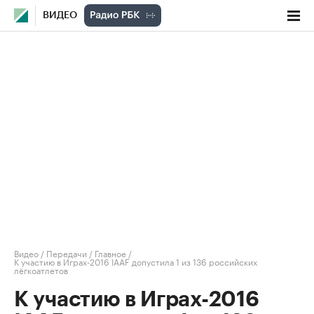
ВИДЕО
Видео
/
Передачи
/
Главное
/
К участию в Играх-2016 IAAF допустила 1 из 136 российских
лёгкоатлетов
К участию в Играх-2016