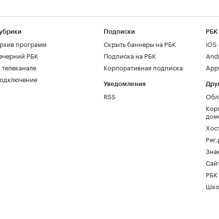
убрики
Подписки
РБК
рхив программ
Скрыть баннеры на РБК
iOS
ечерний РБК
Подписка на РБК
And
 телеканале
Корпоративная подписка
AppG
одключение
Уведомления
Дру
RSS
Обл
Кор
дом
Хос
Рег
Зна
Сайт
РБК
Шко