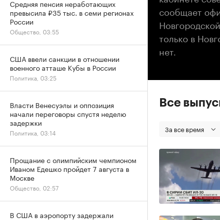
Средняя пенсия неработающих
сообщает офи
превысила ₽35 тыс. в семи регионах
России
Новгородской
Общество, 03:55
только в Новг
нет.
США ввели санкции в отношении
военного атташе Кубы в России
Политика, 03:25
Все выпу
Власти Венесуэлы и оппозиция
начали переговоры спустя неделю
задержки
За все время
Политика, 03:14
Прощание с олимпийским чемпионом
Иваном Едешко пройдет 7 августа в
Москве
Общество, 02:57
В США в аэропорту задержали