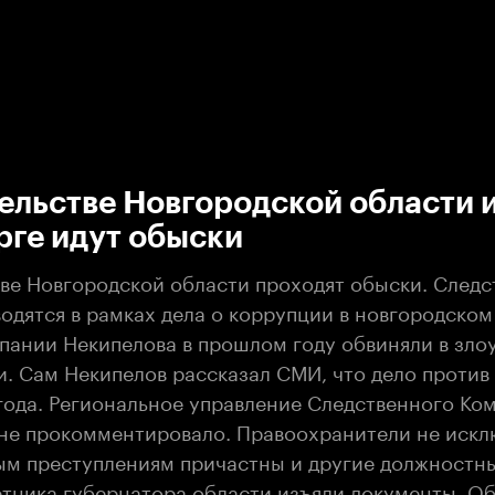
:00
/
00:00
ельстве Новгородской области 
рге идут обыски
тве Новгородской области проходят обыски. След
одятся в рамках дела о коррупции в новгородском
мпании Некипелова в прошлом году обвиняли в зл
. Сам Некипелов рассказал СМИ, что дело против
года. Региональное управление Следственного Ком
е прокомментировало. Правоохранители не исклю
м преступлениям причастны и другие должностны
етника губернатора области изъяли документы. О