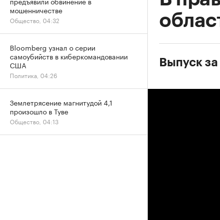
предъявили обвинение в
мошенничестве
облас
Общество, 04:32
Bloomberg узнал о серии
самоубийств в киберкомандовании
Выпуск за
США
Политика, 04:26
Землетрясение магнитудой 4,1
произошло в Туве
Общество, 04:13