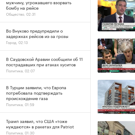
мужчину, угрожавшего взорвать
бомбу на рейсе
Общество, 02:31
Во Внуково предупредили о
задержках рейсов из-за грозы
Город, 02:13
В Саудовской Аравии сообщили об 11
пострадавших при атаках хуситов
Политика, 02:07
В Турции заявили, что Европа
потребовала подтверждать
происхождение газа
Политика, 01:59
Трамп заявил, что США «тоже
нуждаются» в ракетах для Patriot
Политика, 01:30