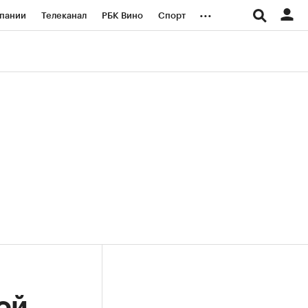
...
пании
Телеканал
РБК Вино
Спорт
ые проекты
Город
Стиль
Крипто
Спецпроекты СПб
логии и медиа
Финансы
ой