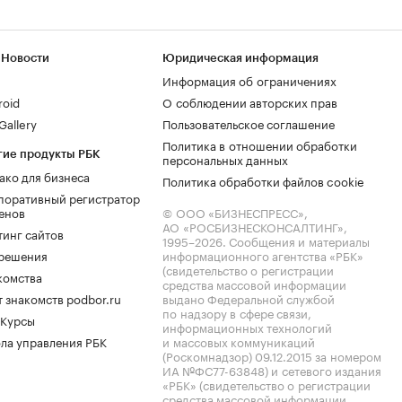
 Новости
Юридическая информация
Информация об ограничениях
roid
О соблюдении авторских прав
allery
Пользовательское соглашение
Политика в отношении обработки
гие продукты РБК
персональных данных
ако для бизнеса
Политика обработки файлов cookie
поративный регистратор
енов
© ООО «БИЗНЕСПРЕСС»,
АО «РОСБИЗНЕСКОНСАЛТИНГ»,
тинг сайтов
1995–2026
. Сообщения и материалы
.решения
информационного агентства «РБК»
(свидетельство о регистрации
комства
средства массовой информации
 знакомств podbor.ru
выдано Федеральной службой
по надзору в сфере связи,
 Курсы
информационных технологий
ла управления РБК
и массовых коммуникаций
(Роскомнадзор) 09.12.2015 за номером
ИА №ФС77-63848) и сетевого издания
«РБК» (свидетельство о регистрации
средства массовой информации