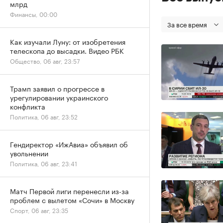
млрд
Финансы, 00:00
За все время
Как изучали Луну: от изобретения
телескопа до высадки. Видео РБК
Общество, 06 авг, 23:57
Трамп заявил о прогрессе в
урегулировании украинского
конфликта
Политика, 06 авг, 23:52
Гендиректор «ИжАвиа» объявил об
увольнении
Политика, 06 авг, 23:41
Матч Первой лиги перенесли из-за
проблем с вылетом «Сочи» в Москву
Спорт, 06 авг, 23:35