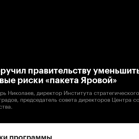
:00
/
00:00
оручил правительству уменьшит
вые риски «пакета Яровой»
орь Николаев, директор Института стратегическог
градов, председатель совета директоров Центра с
ства.
ски программы