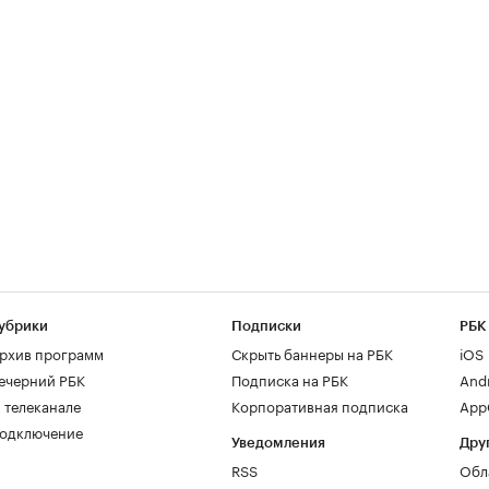
убрики
Подписки
РБК
рхив программ
Скрыть баннеры на РБК
iOS
ечерний РБК
Подписка на РБК
And
 телеканале
Корпоративная подписка
AppG
одключение
Уведомления
Дру
RSS
Обл