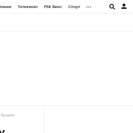
...
пании
Телеканал
РБК Вино
Спорт
ые проекты
Город
Стиль
Крипто
Спецпроекты СПб
логии и медиа
Финансы
 Яровой»
у