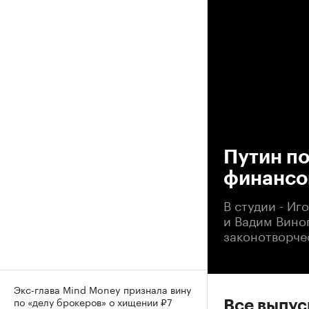
00
Путин п
финансо
В студии - Иг
и Вадим Вино
законотворче
Экс-глава Mind Money признала вину
по «делу брокеров» о хищении ₽7
Все выпу