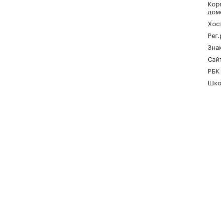
Кор
дом
Хос
Рег
Зна
Сайт
РБК
Шко