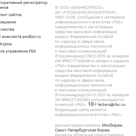
поративный регистратор
енов
© ООО «БИЗНЕСПРЕСС»,
АО «РОСБИЗНЕСКОНСАЛТИНГ»,
тинг сайтов
1995–2026
. Сообщения и материалы
.решения
информационного агентства «РБК»
(свидетельство о регистрации
комства
средства массовой информации
 знакомств podbor.ru
выдано Федеральной службой
по надзору в сфере связи,
 Курсы
информационных технологий
ла управления РБК
и массовых коммуникаций
(Роскомнадзор) 09.12.2015 за номером
ИА №ФС77-63848) и сетевого издания
«РБК» (свидетельство о регистрации
средства массовой информации
выдано Федеральной службой
по надзору в сфере связи,
информационных технологий
и массовых коммуникаций
(Роскомнадзор) 03.12.2021 за номером
ЭЛ №ФС77-82385) сопровождаются
пометкой «РБК».
letters@rbc.ru
18+
Владельцем сайта является
информационное агентство «РБК».
Данные предоставлены:
Мосбиржа
,
Санкт-Петербургская биржа
.
Индексы облигаций предоставлены