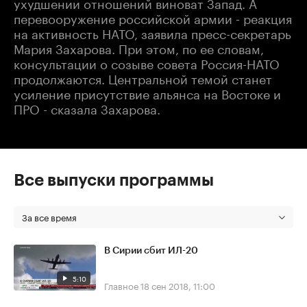
ухудшении отношений виноват Запад. А
перевооружение российской армии - реакция
на активность НАТО, заявила пресс-секретарь
Мария Захарова. При этом, по ее словам,
консультации о созыве совета Россия-НАТО
продолжаются. Центральной темой станет
усиление присутствие альянса на Востоке и
ПРО - сказала Захарова.
Все выпуски программы
За все время
В Сирии сбит ИЛ-20
5:10
Главное
18 сен 2018, 11:00