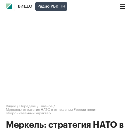
ВИДЕО
Видео
/
Передачи
/
Главное
/
Меркель: стратегия НАТО в отношении России носит
оборонительный характер
Меркель: стратегия НАТО в