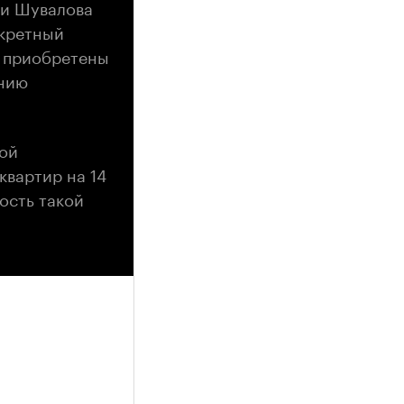
ьи Шувалова
нкретный
ь приобретены
ению
кой
квартир на 14
ость такой