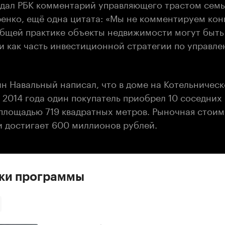
едал РБК комментарий управляющего трастом сем
ренко, ещё одна цитата: «Мы не комментируем ко
 общей практике объекты недвижимости могут быт
 как часть инвестиционной стратегии по управл
ин Навальный написал, что в доме на Котельничес
2014 года один покупатель приобрел 10 соседних 
площадью 719 квадратных метров. Рыночная стоим
 достигает 600 миллионов рублей.
ски программы