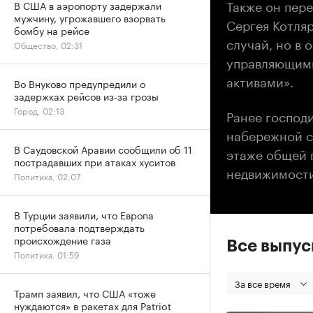
Также он пер
В США в аэропорту задержали
мужчину, угрожавшего взорвать
Сергея Котля
бомбу на рейсе
случай, но в
Общество, 02:31
управляющими
активами».
Во Внуково предупредили о
задержках рейсов из-за грозы
Город, 02:13
Ранее господ
набережной с 
В Саудовской Аравии сообщили об 11
этаже общей 
пострадавших при атаках хуситов
недвижимости
Политика, 02:07
В Турции заявили, что Европа
потребовала подтверждать
происхождение газа
Все выпу
Политика, 01:59
За все время
Трамп заявил, что США «тоже
нуждаются» в ракетах для Patriot