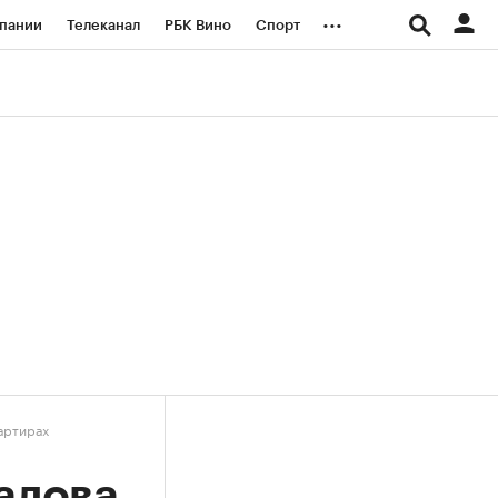
...
пании
Телеканал
РБК Вино
Спорт
ые проекты
Город
Стиль
Крипто
Спецпроекты СПб
логии и медиа
Финансы
вартирах
алова