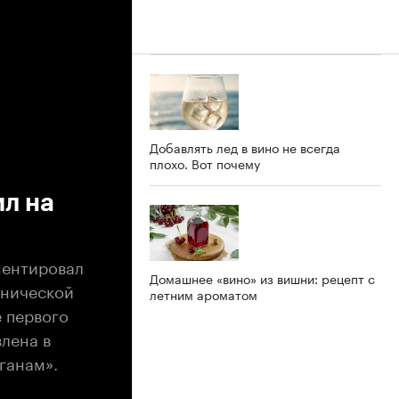
Добавлять лед в вино не всегда
плохо. Вот почему
л на
ментировал
Домашнее «вино» из вишни: рецепт с
ьнической
летним ароматом
 первого
лена в
ганам».