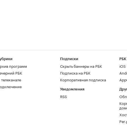
убрики
Подписки
РБК
рхив программ
Скрыть баннеры на РБК
iOS
ечерний РБК
Подписка на РБК
And
 телеканале
Корпоративная подписка
AppG
одключение
Уведомления
Дру
RSS
Обл
Кор
дом
Хос
Рег