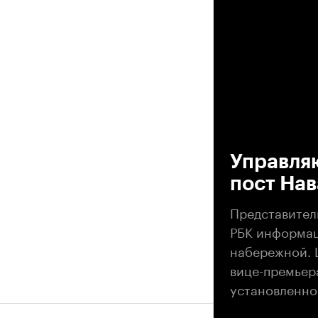
00
Управля
пост Нав
Представител
РБК информац
набережной. 
вице-премьера
установленно