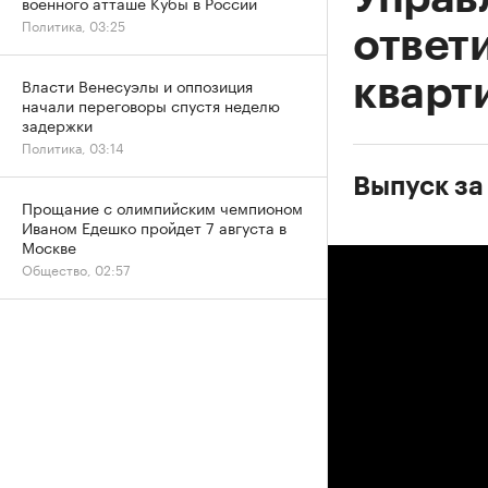
военного атташе Кубы в России
Политика, 03:25
ответи
кварт
Власти Венесуэлы и оппозиция
начали переговоры спустя неделю
задержки
Политика, 03:14
Выпуск за
Прощание с олимпийским чемпионом
Иваном Едешко пройдет 7 августа в
Москве
Общество, 02:57