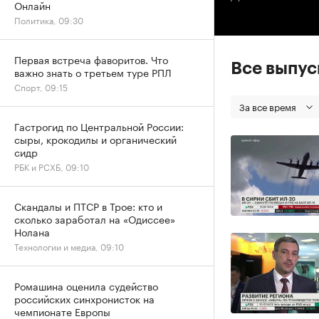
Онлайн
Политика, 09:30
Первая встреча фаворитов. Что
Все выпу
важно знать о третьем туре РПЛ
Спорт, 09:15
За все время
Гастрогид по Центральной России:
сыры, крокодилы и органический
сидр
РБК и РСХБ, 09:10
Скандалы и ПТСР в Трое: кто и
сколько заработал на «Одиссее»
Нолана
Технологии и медиа, 09:10
Ромашина оценила судейство
российских синхронисток на
чемпионате Европы