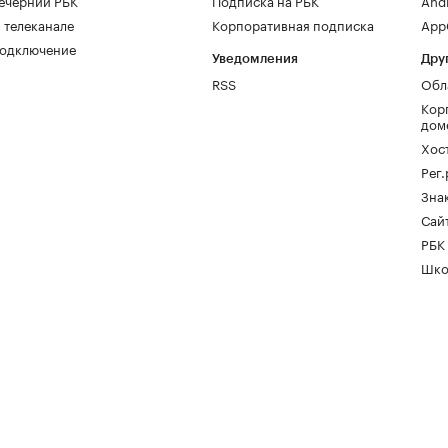
ечерний РБК
Подписка на РБК
And
 телеканале
Корпоративная подписка
AppG
одключение
Уведомления
Дру
RSS
Обл
Кор
дом
Хос
Рег
Зна
Сайт
РБК
Шко