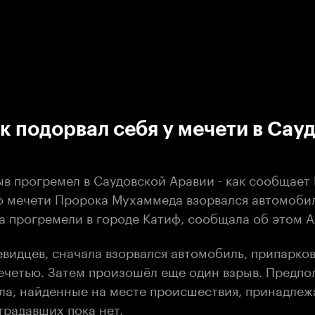
:00
/
00:00
 подорвал себя у мечети в Сау
в прогремел в Саудовской Аравии - как сообщает 
о мечети Пророка Мухаммеда взорвался автомобил
ва прогремели в городе Катиф, сообщала об этом 
евидцев, сначала взорвался автомобиль, припарко
ечетью. Затем произошёл еще один взрыв. Предпол
ла, найденные на месте происшествия, принадлеж
традавших пока нет.