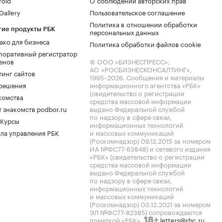
roid
О соблюдении авторских прав
allery
Пользовательское соглашение
Политика в отношении обработки
гие продукты РБК
персональных данных
ако для бизнеса
Политика обработки файлов cookie
поративный регистратор
енов
© ООО «БИЗНЕСПРЕСС»,
АО «РОСБИЗНЕСКОНСАЛТИНГ»,
тинг сайтов
1995–2026
. Сообщения и материалы
.решения
информационного агентства «РБК»
(свидетельство о регистрации
комства
средства массовой информации
 знакомств podbor.ru
выдано Федеральной службой
по надзору в сфере связи,
 Курсы
информационных технологий
ла управления РБК
и массовых коммуникаций
(Роскомнадзор) 09.12.2015 за номером
ИА №ФС77-63848) и сетевого издания
«РБК» (свидетельство о регистрации
средства массовой информации
выдано Федеральной службой
по надзору в сфере связи,
информационных технологий
и массовых коммуникаций
(Роскомнадзор) 03.12.2021 за номером
ЭЛ №ФС77-82385) сопровождаются
пометкой «РБК».
letters@rbc.ru
18+