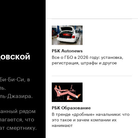
РБК Autonews
довской
Все о ГБО в 2026 году: установка,
регистрация, штрафы и другое
Би-Би-Си, в
ь.
Аль-Джазира.
РБК Образование
ванный рядом
В тренде «дробные» начальники: что
агается, что
это такое и зачем компании их
нанимают
ат смертнику.