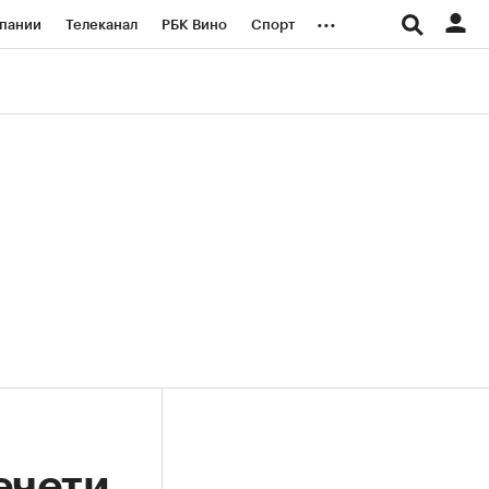
...
пании
Телеканал
РБК Вино
Спорт
ые проекты
Город
Стиль
Крипто
Спецпроекты СПб
логии и медиа
Финансы
ечети