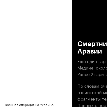
00
Смертник
Аравии
Ещё один взры
Медине, окол
Ранее 2 взры
По словам оч
с шиитской м
фрагменты те
Данных о пос
Военная операция на Украине.