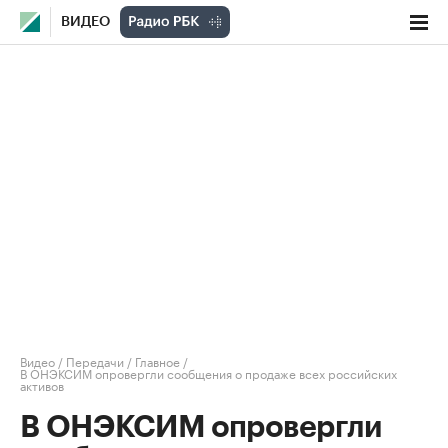
ВИДЕО
Видео
/
Передачи
/
Главное
/
В ОНЭКСИМ опровергли сообщения о продаже всех российских
активов
В ОНЭКСИМ опровергли