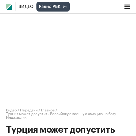
ВИДЕО
Видео
/
Передачи
/
Главное
/
Турция может допустить Российскую военную авиацию на базу
Инджирлик
Турция может допустить