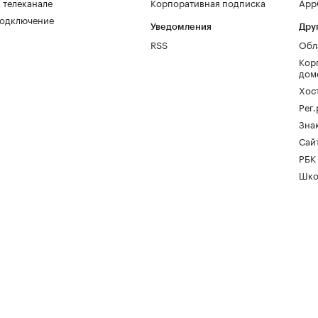
 телеканале
Корпоративная подписка
AppG
одключение
Уведомления
Дру
RSS
Обл
Кор
дом
Хос
Рег
Зна
Сайт
РБК
Шко