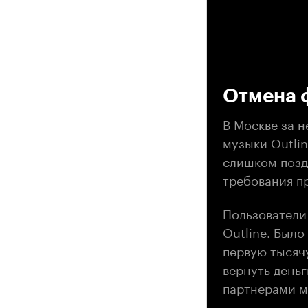
00
Отмена ф
В Москве за 
музыки Outlin
слишком поздн
требования п
Пользователи
Outline. Было
первую тысяч
вернуть деньг
партнерами м