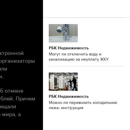
РБК Недвижимость
ектронной
Могут ли отключить воду и
канализацию за неуплату ЖКУ
 организаторы
или
и.
б отмене
рублей. Причем
РБК Недвижимость
Можно ли перевозить холодильник
бещали
лежа: инструкция
 мира, а