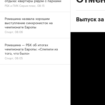
отдыха: квартиры рядом с парками
РБК и ПИК Серия плюс, 08:15
Ромашина назвала хорошим
Выпуск за
выступление синхронисток на
чемпионате Европы
Спорт, 08:06
Ромашина — РБК об итогах
чемпионата Европы: «Слепили из
того, что было»
Спорт, 08:05