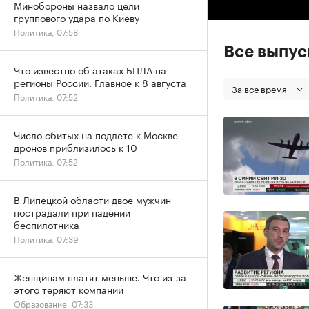
Минобороны назвало цели
группового удара по Киеву
Политика, 07:58
Все выпу
Что известно об атаках БПЛА на
регионы России. Главное к 8 августа
За все время
Политика, 07:52
Число сбитых на подлете к Москве
дронов приблизилось к 10
Политика, 07:52
В Липецкой области двое мужчин
пострадали при падении
беспилотника
Политика, 07:39
Женщинам платят меньше. Что из-за
этого теряют компании
Образование, 07:33