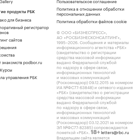
allery
Пользовательское соглашение
Политика в отношении обработки
гие продукты РБК
персональных данных
ако для бизнеса
Политика обработки файлов cookie
поративный регистратор
енов
© ООО «БИЗНЕСПРЕСС»,
АО «РОСБИЗНЕСКОНСАЛТИНГ»,
тинг сайтов
1995–2026
. Сообщения и материалы
.решения
информационного агентства «РБК»
(свидетельство о регистрации
комства
средства массовой информации
 знакомств podbor.ru
выдано Федеральной службой
по надзору в сфере связи,
 Курсы
информационных технологий
ла управления РБК
и массовых коммуникаций
(Роскомнадзор) 09.12.2015 за номером
ИА №ФС77-63848) и сетевого издания
«РБК» (свидетельство о регистрации
средства массовой информации
выдано Федеральной службой
по надзору в сфере связи,
информационных технологий
и массовых коммуникаций
(Роскомнадзор) 03.12.2021 за номером
ЭЛ №ФС77-82385) сопровождаются
пометкой «РБК».
letters@rbc.ru
18+
Владельцем сайта является