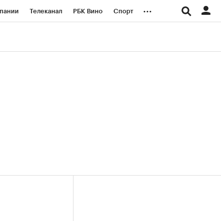
...
пании
Телеканал
РБК Вино
Спорт
ые проекты
Город
Стиль
Крипто
Спецпроекты СПб
логии и медиа
Финансы