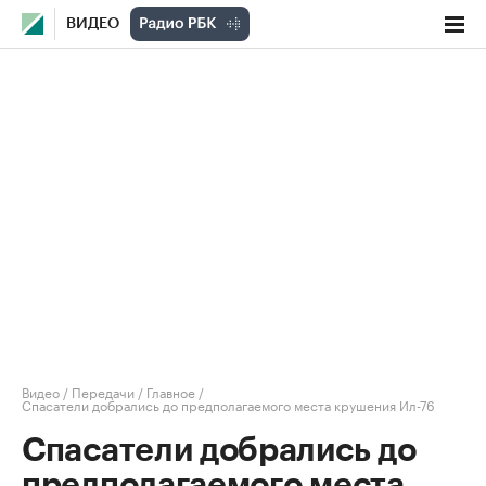
ВИДЕО
Видео
/
Передачи
/
Главное
/
Спасатели добрались до предполагаемого места крушения Ил-76
Спасатели добрались до
предполагаемого места