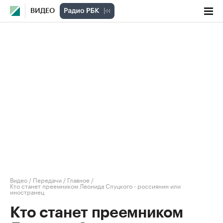
ВИДЕО
Видео
/
Передачи
/
Главное
/
Кто станет преемником Леонида Слуцкого - россиянин или
иностранец
Кто станет преемником