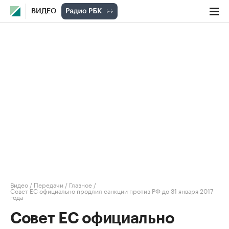
ВИДЕО
Видео
/
Передачи
/
Главное
/
Совет ЕС официально продлил санкции против РФ до 31 января 2017
года
Совет ЕС официально