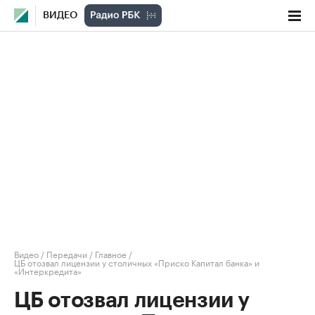
ВИДЕО
Видео
/
Передачи
/
Главное
/
ЦБ отозвал лицензии у столичных «Приско Капитал банка» и
«Интеркредита»
ЦБ отозвал лицензии у